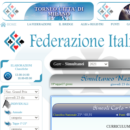
TORNEO CITTA' DI MILANO
6-8 dicembre 2026
HOME
LA FEDERAZIONE
IL BRIDGE
ALBI e REGISTRI
PUNTI
G
Gare
-
Simultanei
ELABORAZIONI
Classifiche
13.00-14.00
Simultaneo Nazi
18.00-09.00
giovedì 23 di
19ª tappa
/
27 gironi
INDIVIDUALI
Simeoli Carlo -
Annuale
48
25ª / 60,91
◄
Classifica Nazionale
Punti
Tappe 1ª-21ª
CURRICULUM no