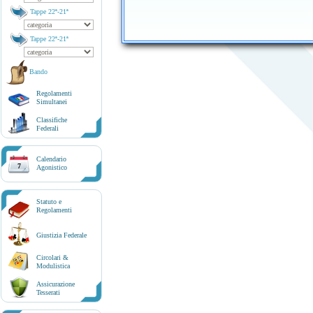
Tappe 22ª-21ª
Tappe 22ª-21ª
Bando
Regolamenti
Simultanei
Classifiche
Federali
Calendario
7
Agonistico
Statuto e
Regolamenti
Giustizia Federale
Circolari &
Modulistica
Assicurazione
Tesserati