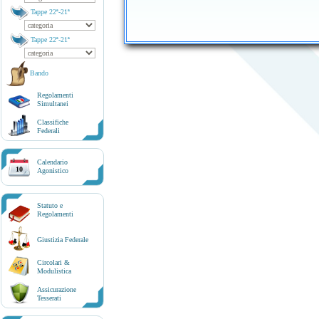
Tappe 22ª-21ª
Tappe 22ª-21ª
Bando
Regolamenti
Simultanei
Classifiche
Federali
Calendario
10
Agonistico
Statuto e
Regolamenti
Giustizia Federale
Circolari &
Modulistica
Assicurazione
Tesserati