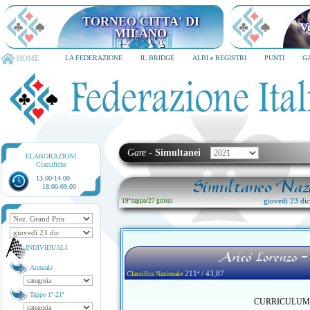
TORNEO CITTA' DI
V
MILANO
HOME
LA FEDERAZIONE
IL BRIDGE
ALBI e REGISTRI
PUNTI
G
Gare
-
Simultanei
ELABORAZIONI
Classifiche
13.00-14.00
Simultaneo Nazi
18.00-09.00
giovedì 23 di
19ª tappa
/
27 gironi
INDIVIDUALI
Arico' Lorenzo -
Annuale
211ª / 43,87
Classifica Nazionale
Tappe 1ª-21ª
CURRICULUM no