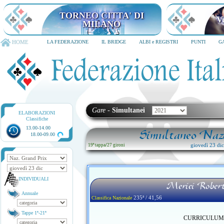
TORNEO CITTA' DI MILANO
6-8 dicembre 2026
HOME
LA FEDERAZIONE
IL BRIDGE
ALBI e REGISTRI
PUNTI
G
Gare
-
Simultanei
ELABORAZIONI
Classifiche
13.00-14.00
Simultaneo Nazi
18.00-09.00
giovedì 23 di
19ª tappa
/
27 gironi
INDIVIDUALI
Merici Robert
Annuale
235ª / 41,56
Classifica Nazionale
Tappe 1ª-21ª
CURRICULUM no