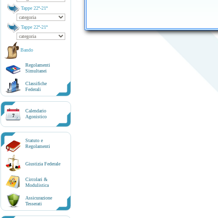
Tappe 22ª-21ª
Tappe 22ª-21ª
Bando
Regolamenti
Simultanei
Classifiche
Federali
Calendario
7
Agonistico
Statuto e
Regolamenti
Giustizia Federale
Circolari &
Modulistica
Assicurazione
Tesserati