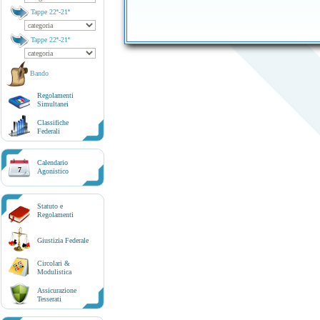
Tappe 22ª-21ª
Tappe 22ª-21ª
Bando
Regolamenti
Simultanei
Classifiche
Federali
Calendario
7
Agonistico
Statuto e
Regolamenti
Giustizia Federale
Circolari &
Modulistica
Assicurazione
Tesserati