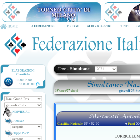
TORNEO CITTA' DI
V
MILANO
HOME
LA FEDERAZIONE
IL BRIDGE
ALBI e REGISTRI
PUNTI
G
Gare
-
Simultanei
ELABORAZIONI
Classifiche
13.00-14.00
Simultaneo Nazi
18.00-09.00
giovedì 23 di
19ª tappa
/
27 gironi
INDIVIDUALI
Mortarotti Antoni
Annuale
55
18ª / 62,30
◄
Classifica Nazionale
Punti
Tappe 1ª-21ª
CURRICULUM no