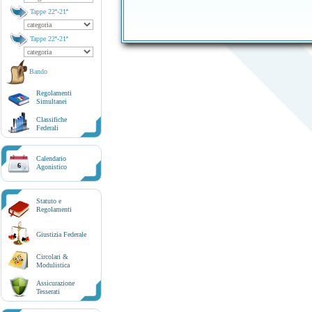
Tappe 22ª-21ª
Tappe 22ª-21ª
Bando
Regolamenti
Simultanei
Classifiche
Federali
Calendario
6
Agonistico
Statuto e
Regolamenti
Giustizia Federale
Circolari &
Modulistica
Assicurazione
Tesserati