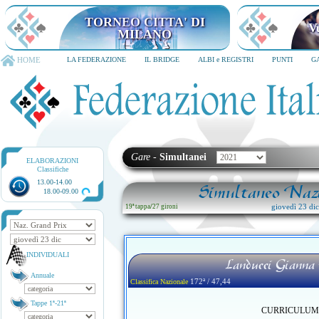
TORNEO CITTA' DI
V
MILANO
HOME
LA FEDERAZIONE
IL BRIDGE
ALBI e REGISTRI
PUNTI
G
Gare
-
Simultanei
ELABORAZIONI
Classifiche
13.00-14.00
Simultaneo Nazi
18.00-09.00
giovedì 23 di
19ª tappa
/
27 gironi
INDIVIDUALI
Landucci Gianna
Annuale
172ª / 47,44
Classifica Nazionale
Tappe 1ª-21ª
CURRICULUM no