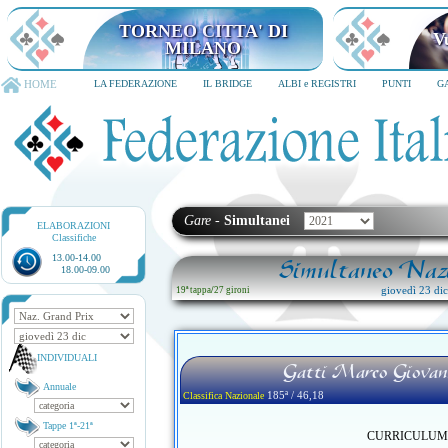
TORNEO CITTA' DI
V
MILANO
HOME
LA FEDERAZIONE
IL BRIDGE
ALBI e REGISTRI
PUNTI
G
Gare
-
Simultanei
ELABORAZIONI
Classifiche
13.00-14.00
Simultaneo Nazi
18.00-09.00
giovedì 23 di
19ª tappa
/
27 gironi
INDIVIDUALI
Gatti Marco Giovann
Annuale
185ª / 46,18
Classifica Nazionale
Tappe 1ª-21ª
CURRICULUM no