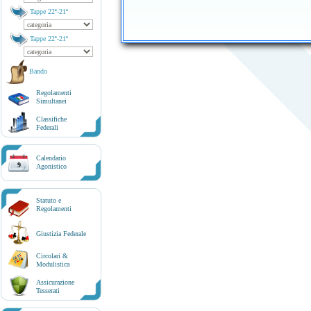
Tappe 22ª-21ª
Tappe 22ª-21ª
Bando
Regolamenti
Simultanei
Classifiche
Federali
Calendario
9
Agonistico
Statuto e
Regolamenti
Giustizia Federale
Circolari &
Modulistica
Assicurazione
Tesserati