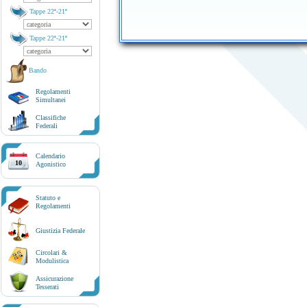
Tappe 22ª-21ª
Tappe 22ª-21ª
Bando
Regolamenti
Simultanei
Classifiche
Federali
Calendario
10
Agonistico
Statuto e
Regolamenti
Giustizia Federale
Circolari &
Modulistica
Assicurazione
Tesserati