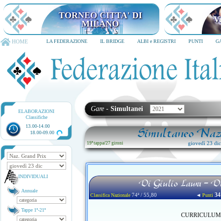
HOME
LA FEDERAZIONE
IL BRIDGE
ALBI e REGISTRI
PUNTI
G
Gare
-
Simultanei
ELABORAZIONI
Classifiche
13.00-14.00
Simultaneo Nazi
18.00-09.00
giovedì 23 di
19ª tappa
/
27 gironi
INDIVIDUALI
Di Giulio Laura - D
Annuale
34
74ª / 55,80
◄
Classifica Nazionale
Punti
Tappe 1ª-21ª
CURRICULUM no