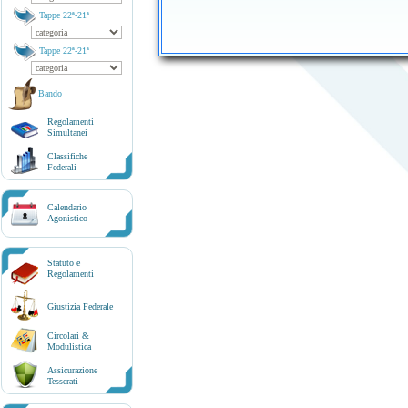
Tappe 22ª-21ª
Tappe 22ª-21ª
Bando
Regolamenti
Simultanei
Classifiche
Federali
Calendario
8
Agonistico
Statuto e
Regolamenti
Giustizia Federale
Circolari &
Modulistica
Assicurazione
Tesserati