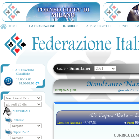
TORNEO CITTA' DI
V
MILANO
HOME
LA FEDERAZIONE
IL BRIDGE
ALBI e REGISTRI
PUNTI
G
Gare
-
Simultanei
ELABORAZIONI
Classifiche
13.00-14.00
Simultaneo Nazi
18.00-09.00
giovedì 23 di
19ª tappa
/
27 gironi
INDIVIDUALI
Di Capua Paolo - 
Annuale
90
4ª / 67,51
◄
Classifica Nazionale
Punti
Tappe 1ª-21ª
CURRICULUM no