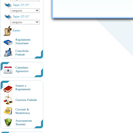
Tappe 22ª-21ª
Tappe 22ª-21ª
Bando
Regolamenti
Simultanei
Classifiche
Federali
Calendario
8
Agonistico
Statuto e
Regolamenti
Giustizia Federale
Circolari &
Modulistica
Assicurazione
Tesserati