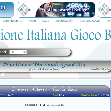
 DI
Vuoi imparare il Bridge?
ALBI e REGISTRI
PUNTI
GARE
INFORMAZIONI
COMUNICAZIONE
IN
anei
Simultaneo Nazionale GrandPrix
giovedì 23 dicembre (sera)
classifica definitiva
Consorte Alberto - Franchi Rosa
12
207ª / 44,20
►
9ª / 35,94
Punti
Classifica Locale
CURRICULUM non disponibile