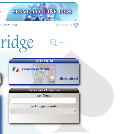
SERVIZI ONLINE FIGB
CONTATTI
SEGNAMENTO
cerca
NAJNFIGB1
classifica nazionale
elenco gironi
Cerca nella Classifica
per Nome
per Gruppo Sportivo