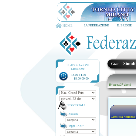
TORNEO CITTA'
MILANO
HOME
LA FEDERAZIONE
IL BRIDGE
Gare
-
Simult
ELABORAZIONI
Classifiche
13.00-14.00
18.00-09.00
19ª tappa
/
27 gironi
INDIVIDUALI
Annuale
Classifica Nazionale
Tappe 1ª-21ª