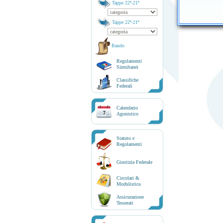
Tappe 22ª-21ª
Tappe 22ª-21ª
Bando
Regolamenti
Simultanei
Classifiche
Federali
Calendario
7
Agonistico
Statuto e
Regolamenti
Giustizia Federale
Circolari &
Modulistica
Assicurazione
Tesserati