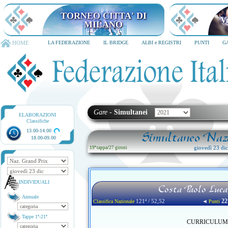
TORNEO CITTA' DI
V
MILANO
HOME
LA FEDERAZIONE
IL BRIDGE
ALBI e REGISTRI
PUNTI
G
Gare
-
Simultanei
ELABORAZIONI
Classifiche
13.00-14.00
Simultaneo Nazi
18.00-09.00
giovedì 23 di
19ª tappa
/
27 gironi
INDIVIDUALI
Costa Paolo Luca
Annuale
22
121ª / 52,52
◄
Classifica Nazionale
Punti
Tappe 1ª-21ª
CURRICULUM no