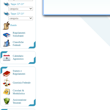
Tappe 22ª-21ª
Tappe 22ª-21ª
Bando
Regolamenti
Simultanei
Classifiche
Federali
Calendario
9
Agonistico
Statuto e
Regolamenti
Giustizia Federale
Circolari &
Modulistica
Assicurazione
Tesserati