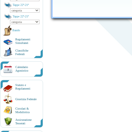
Tappe 22ª-21ª
Tappe 22ª-21ª
Bando
Regolamenti
Simultanei
Classifiche
Federali
Calendario
7
Agonistico
Statuto e
Regolamenti
Giustizia Federale
Circolari &
Modulistica
Assicurazione
Tesserati