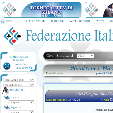
TORNEO CITTA' DI
V
MILANO
HOME
LA FEDERAZIONE
IL BRIDGE
ALBI e REGISTRI
PUNTI
G
Gare
-
Simultanei
ELABORAZIONI
Classifiche
13.00-14.00
Simultaneo Nazi
18.00-09.00
giovedì 23 di
19ª tappa
/
27 gironi
INDIVIDUALI
Bevilacqua Pamela
Annuale
53
19ª / 62,25
◄
Classifica Nazionale
Punti
Tappe 1ª-21ª
CURRICULUM no