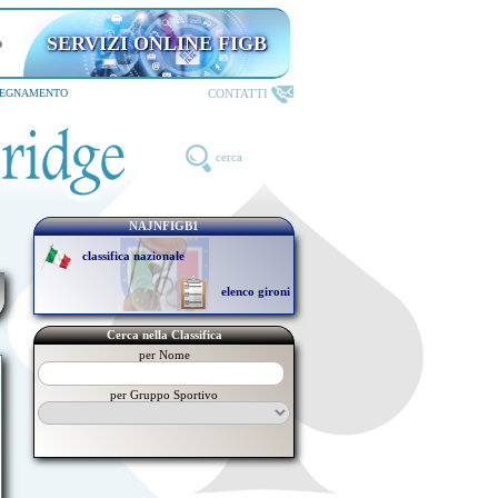
SERVIZI ONLINE FIGB
CONTATTI
SEGNAMENTO
cerca
NAJNFIGB1
classifica nazionale
elenco gironi
Cerca nella Classifica
per Nome
per Gruppo Sportivo