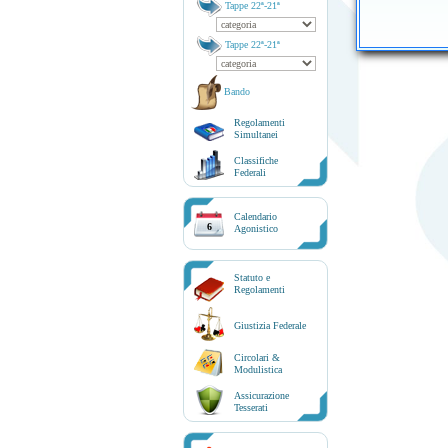
Tappe 22ª-21ª
Tappe 22ª-21ª
Bando
Regolamenti
Simultanei
Classifiche
Federali
Calendario
6
Agonistico
Statuto e
Regolamenti
Giustizia Federale
Circolari &
Modulistica
Assicurazione
Tesserati