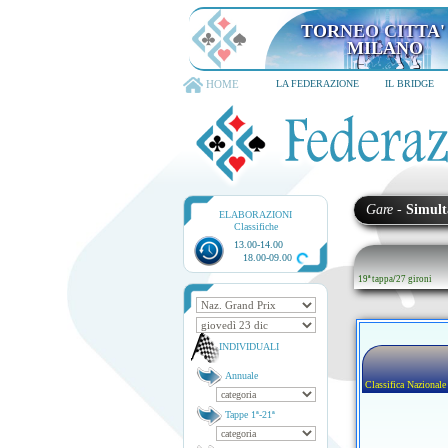
TORNEO CITTA'
MILANO
HOME
LA FEDERAZIONE
IL BRIDGE
Gare
-
Simult
ELABORAZIONI
Classifiche
13.00-14.00
18.00-09.00
19ª tappa
/
27 gironi
INDIVIDUALI
Annuale
Classifica Nazionale
Tappe 1ª-21ª