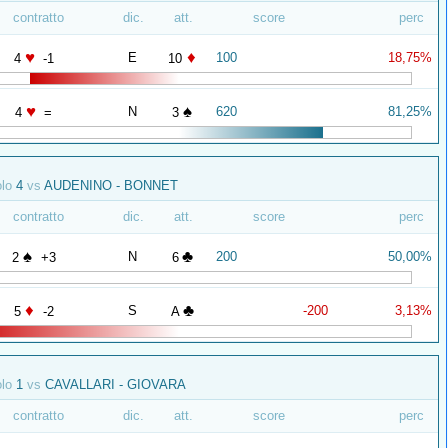
contratto
dic.
att.
score
perc
♥
♦
E
100
18,75%
4
-1
10
♥
♠
N
620
81,25%
4
=
3
olo
4
vs
AUDENINO - BONNET
contratto
dic.
att.
score
perc
♠
♣
N
200
50,00%
2
+3
6
♦
♣
S
-200
3,13%
5
-2
A
olo
1
vs
CAVALLARI - GIOVARA
contratto
dic.
att.
score
perc