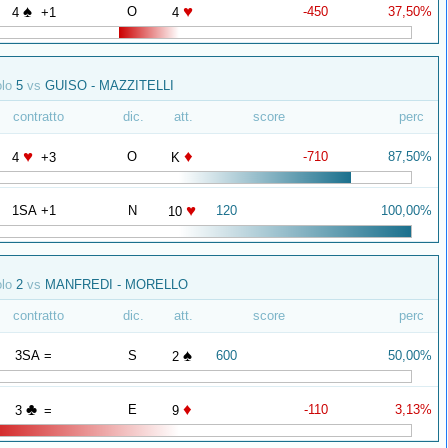
♠
♥
O
-450
37,50%
4
+1
4
olo
5
vs
GUISO - MAZZITELLI
contratto
dic.
att.
score
perc
♥
♦
O
-710
87,50%
4
+3
K
♥
1SA +1
N
120
100,00%
10
olo
2
vs
MANFREDI - MORELLO
contratto
dic.
att.
score
perc
♠
3SA =
S
600
50,00%
2
♣
♦
E
-110
3,13%
3
=
9