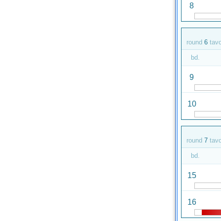
8
round
6
tav
bd.
9
10
round
7
tav
bd.
15
16