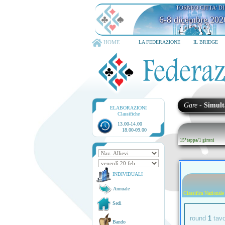
TORNEO CITTA' D
6-8 dicembre 202
HOME
LA FEDERAZIONE
IL BRIDGE
Gare
-
Simult
ELABORAZIONI
Classifiche
13.00-14.00
18.00-09.00
15ª tappa
/
1 gironi
INDIVIDUALI
Annuale
Classifica Nazionale
Sedi
round
1
tav
Bando