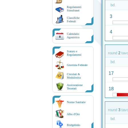
bd.
Regolamenti
Simultanei
3
Classifiche
Federali
4
Calendario
8
Agonistico
Statuto e
round
2
tav
Regolamenti
bd.
Giustizia Federale
17
Circolari &
Modulistica
Assicurazione
18
Tesserati
Norme Sanitarie
round
3
tav
Albo d'Oro
bd.
Bridgelinks