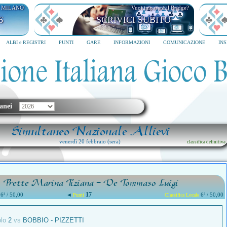
I MILANO
Vuoi imparare il Bridge?
6
SCRIVICI SUBITO
ALBI e REGISTRI
PUNTI
GARE
INFORMAZIONI
COMUNICAZIONE
IN
anei
Simultaneo Nazionale Allievi
venerdì 20 febbraio (sera)
classifica definitiva
Prette Marina Tiziana - De Tommaso Luigi
17
6ª / 50,00
◄
6ª / 50,00
Punti
Classifica Locale
olo
2
vs
BOBBIO - PIZZETTI