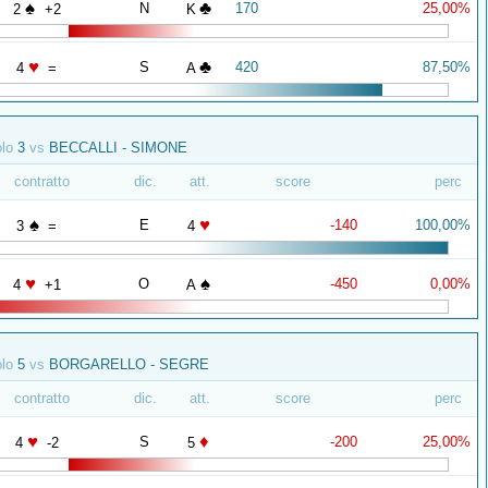
♠
♣
N
170
25,00%
2
+2
K
♥
♣
S
420
87,50%
4
=
A
olo
3
vs
BECCALLI - SIMONE
contratto
dic.
att.
score
perc
♠
♥
E
-140
100,00%
3
=
4
♥
♠
O
-450
0,00%
4
+1
A
olo
5
vs
BORGARELLO - SEGRE
contratto
dic.
att.
score
perc
♥
♦
S
-200
25,00%
4
-2
5