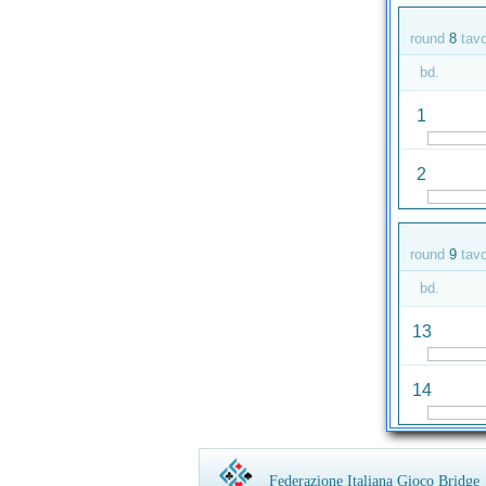
round
8
tav
bd.
1
2
round
9
tav
bd.
13
14
Federazione Italiana Gioco Bridge