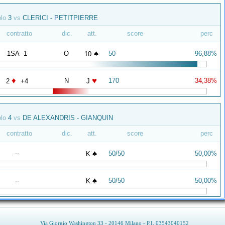
olo
3
vs
CLERICI - PETITPIERRE
contratto
dic.
att.
score
perc
♠
1SA -1
O
50
96,88%
10
♦
♥
N
170
34,38%
2
+4
J
olo
4
vs
DE ALEXANDRIS - GIANQUIN
contratto
dic.
att.
score
perc
♠
--
50/50
50,00%
K
♠
--
50/50
50,00%
K
Via Giorgio Washington 33 - 20146 Milano - P.I. 03543040152