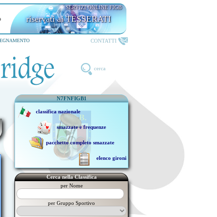
SERVIZI ONLINE FIGB
riservati ai TESSERATI
CONTATTI
SEGNAMENTO
cerca
N7FNFIGB1
classifica nazionale
smazzate e frequenze
pacchetto completo smazzate
elenco gironi
Cerca nella Classifica
per Nome
per Gruppo Sportivo