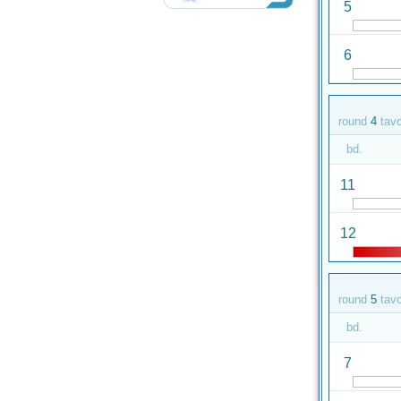
5
6
round
4
tav
bd.
11
12
round
5
tav
bd.
7