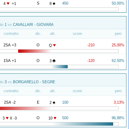
♥
♠
S
450
50,00%
4
+1
8
olo
1
vs
CAVALLARI - GIOVARA
contratto
dic.
att.
score
perc
♥
2SA +3
O
-210
25,00%
Q
♣
1SA +1
O
-120
62,50%
3
olo
3
vs
BORGARELLO - SEGRE
contratto
dic.
att.
score
perc
♠
2SA -2
E
100
3,13%
2
♥
♥
O
500
96,88%
3
X -3
10