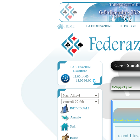
TORNEO CITTA' D
6-8 dicembre 202
HOME
LA FEDERAZIONE
IL BRIDGE
Gare
-
Simult
ELABORAZIONI
Classifiche
13.00-14.00
18.00-09.00
15ª tappa
/
1 gironi
INDIVIDUALI
Annuale
Classifica Nazionale
Sedi
round
1
tav
Bando