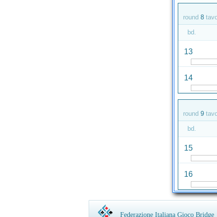
round
8
tav
bd.
13
14
round
9
tav
bd.
15
16
Federazione Italiana Gioco Bridge