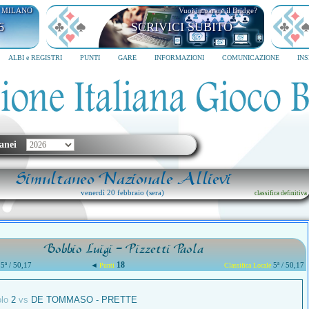
I MILANO
Vuoi imparare il Bridge?
6
SCRIVICI SUBITO
ALBI e REGISTRI
PUNTI
GARE
INFORMAZIONI
COMUNICAZIONE
IN
anei
Simultaneo Nazionale Allievi
venerdì 20 febbraio (sera)
classifica definitiva
Bobbio Luigi - Pizzetti Paola
18
5ª / 50,17
◄
5ª / 50,17
Punti
Classifica Locale
olo
2
vs
DE TOMMASO - PRETTE