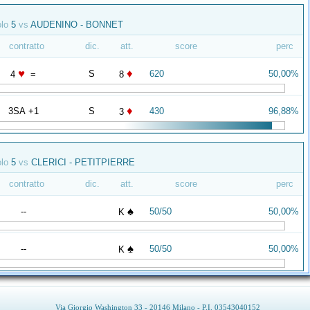
olo
5
vs
AUDENINO - BONNET
contratto
dic.
att.
score
perc
♥
♦
S
620
50,00%
4
=
8
♦
3SA +1
S
430
96,88%
3
olo
5
vs
CLERICI - PETITPIERRE
contratto
dic.
att.
score
perc
♠
--
50/50
50,00%
K
♠
--
50/50
50,00%
K
Via Giorgio Washington 33 - 20146 Milano - P.I. 03543040152