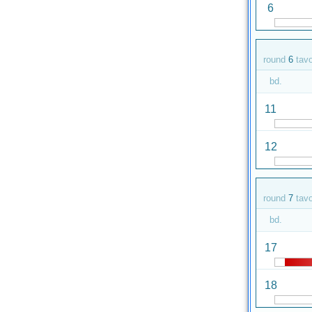
6
round
6
tav
bd.
11
12
round
7
tav
bd.
17
18