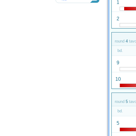
1
2
round
4
tav
bd.
9
10
round
5
tav
bd.
5