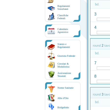
bd.
Regolamenti
Simultanei
3
Classifiche
Federali
4
Calendario
7
Agonistico
Statuto e
round
2
tav
Regolamenti
bd.
Giustizia Federale
7
Circolari &
Modulistica
Assicurazione
8
Tesserati
Norme Sanitarie
round
3
tav
Albo d'Oro
bd.
Bridgelinks