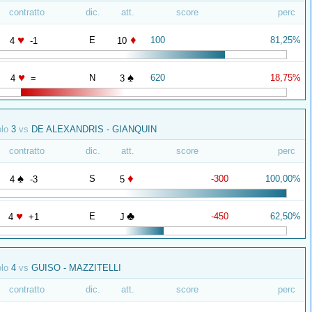
contratto
dic.
att.
score
perc
♥
♦
E
100
81,25%
4
-1
10
♥
♠
N
620
18,75%
4
=
3
olo
3
vs
DE ALEXANDRIS - GIANQUIN
contratto
dic.
att.
score
perc
♠
♦
S
-300
100,00%
4
-3
5
♥
♣
E
-450
62,50%
4
+1
J
olo
4
vs
GUISO - MAZZITELLI
contratto
dic.
att.
score
perc