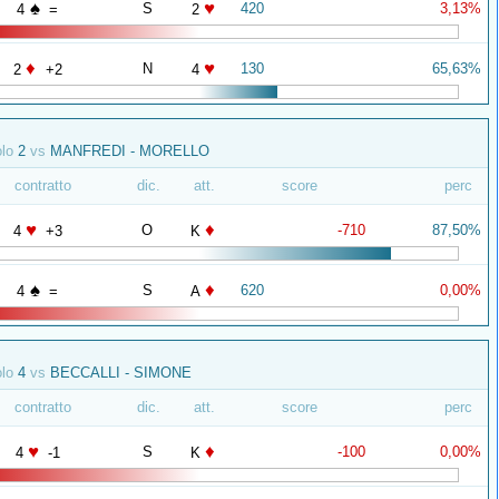
♠
♥
S
420
3,13%
4
=
2
♦
♥
N
130
65,63%
2
+2
4
olo
2
vs
MANFREDI - MORELLO
contratto
dic.
att.
score
perc
♥
♦
O
-710
87,50%
4
+3
K
♠
♦
S
620
0,00%
4
=
A
olo
4
vs
BECCALLI - SIMONE
contratto
dic.
att.
score
perc
♥
♦
S
-100
0,00%
4
-1
K