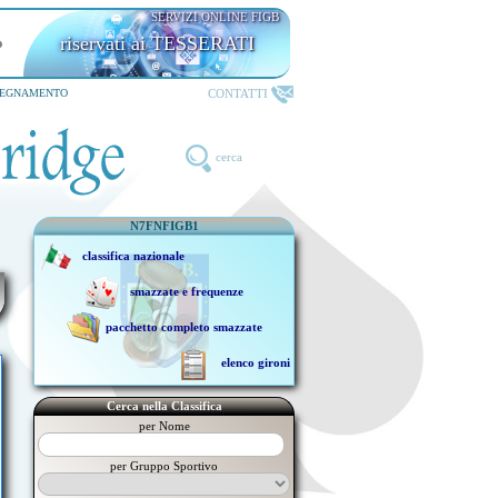
SERVIZI ONLINE FIGB
riservati ai TESSERATI
CONTATTI
SEGNAMENTO
cerca
N7FNFIGB1
classifica nazionale
smazzate e frequenze
pacchetto completo smazzate
elenco gironi
Cerca nella Classifica
per Nome
per Gruppo Sportivo