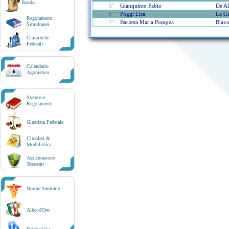
Bando
5°
Gianquinto Fabio
De Al
6°
Poggi Lisa
La G
Regolamenti
7°
Barletta Maria Pompea
Biav
Simultanei
Classifiche
Federali
Calendario
6
Agonistico
Statuto e
Regolamenti
Giustizia Federale
Circolari &
Modulistica
Assicurazione
Tesserati
Norme Sanitarie
Albo d'Oro