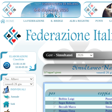
TORNEO CITTA' DI MILANO
6-8 dicembre 2026
HOME
LA FEDERAZIONE
IL BRIDGE
ALBI e REGISTRI
PUNTI
G
Gare
-
Simultanei
ELABORAZIONI
Classifiche
13.00-14.00
Simultaneo Naz
18.00-09.00
venerdì 26 g
51ª tappa
/
1 gironi
INDIVIDUALI
pos
coppia
Annuale
1°
Bobbio Luigi
Pizze
2°
Segre Roberto
De T
Sedi
3°
Beccalli Marco
Simo
4°
Massaia Elena
Prett