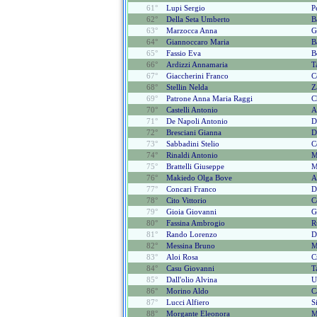
61°
Lupi Sergio
P
62°
Della Seta Umberto
B
63°
Marzocca Anna
G
64°
Giannoccaro Maria
B
65°
Fassio Eva
B
66°
Ardizzi Annamaria
T
67°
Giaccherini Franco
C
68°
Stellin Nelda
Z
69°
Patrone Anna Maria Raggi
C
70°
Castelli Antonio
A
71°
De Napoli Antonio
D
72°
Bresciani Gianna
D
73°
Sabbadini Stelio
C
74°
Rinaldi Antonio
M
75°
Brattelli Giuseppe
M
76°
Makiedo Olga Bove
A
77°
Concari Franco
D
78°
Cito Vittorio
C
79°
Gioia Giovanni
G
80°
Fassina Ambrogio
R
81°
Rando Lorenzo
D
82°
Messina Bruno
M
83°
Aloi Rosa
C
84°
Casu Giovanni
T
85°
Dall'olio Alvina
U
86°
Morino Aldo
C
87°
Lucci Alfiero
S
88°
Morgante Eleonora
M