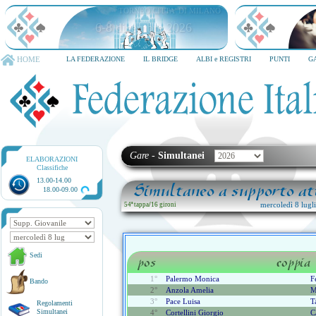
TORNEO CITTA' DI MILANO
6-8 dicembre 2026
HOME
LA FEDERAZIONE
IL BRIDGE
ALBI e REGISTRI
PUNTI
G
Gare
-
Simultanei
ELABORAZIONI
Classifiche
13.00-14.00
Simultaneo a supporto att
18.00-09.00
mercoledì 8 lugl
54ª tappa
/
16 gironi
Sedi
pos
coppia
1°
Palermo Monica
F
Bando
2°
Anzola Amelia
M
3°
Pace Luisa
T
Regolamenti
Simultanei
4°
Cortellini Giorgio
C