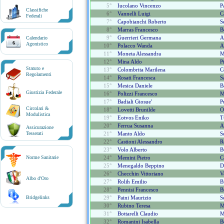
5°
Iucolano Vincenzo
P
Classifiche
6°
Vannelli Luigi
C
Federali
7°
Capobianchi Roberto
S
8°
Marras Francesco
B
9°
Guerrieri Germana
A
Calendario
6
Agonistico
10°
Polacco Wanda
A
11°
Moneta Alessandra
M
12°
Mina Aldo
P
Statuto e
13°
Colombrita Marilena
C
Regolamenti
14°
Rosati Francesca
S
15°
Mesica Daniele
B
Giustizia Federale
16°
Polizzi Francesco
M
17°
Badiali Giosue'
P
Circolari &
18°
Lovetti Brunilde
O
Modulistica
19°
Eotvos Eniko
T
20°
Ferrua Susanna
A
Assicurazione
Tesserati
21°
Manto Aldo
S
22°
Castioni Alessandro
R
23°
Volo Alberto
B
Norme Sanitarie
24°
Memini Pietro
C
25°
Menegaldo Beppino
D
26°
Checchin Vittoriano
V
Albo d'Oro
27°
Rolih Emilio
B
28°
Pennisi Francesco
B
Bridgelinks
29°
Paini Maurizio
S
30°
Rubino Teresa
M
31°
Bottarelli Claudio
M
32°
Romanini Isabella
B