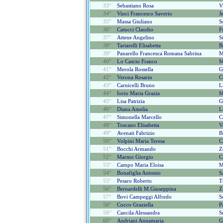
33°
Sebastiano Rosa
V
34°
Vinci Francesco Saverio
J
35°
Massa Giuliano
S
36°
Catucci Claudio
F
37°
Attene Angelino
S
38°
Tartarelli Elisabetta
B
39°
Panarello Francesca Romana Sabrina
M
40°
Lo Cascio Franco
M
41°
Merola Rossella
G
42°
Verona Rosario
C
43°
Carnicelli Bruno
L
44°
Iorio Maria Grazia
M
45°
Lisa Patrizia
G
46°
Diana Amelia
L
47°
Simonella Marcello
C
48°
Toscano Elisabetta
V
49°
Avenati Fabrizio
B
50°
Volpini Maria Teresa
C
51°
Bocchi Armando
Z
52°
Marmo Giorgio
C
53°
Campo Maria Eloisa
M
54°
Bonafiglia Antonio
S
55°
Pesaro Roberto
T
56°
Bernardelli M.giuseppina
Z
57°
Bovi Campeggi Alfredo
S
58°
Cocco Graziella
P
59°
Cancila Alessandra
S
60°
Andriani Annamaria
G