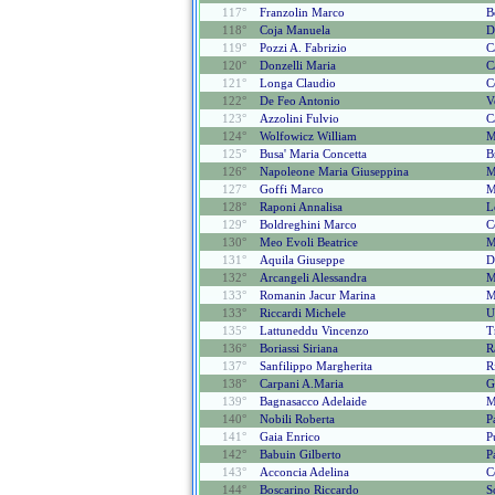
117°
Franzolin Marco
B
118°
Coja Manuela
D
119°
Pozzi A. Fabrizio
C
120°
Donzelli Maria
C
121°
Longa Claudio
C
122°
De Feo Antonio
V
123°
Azzolini Fulvio
C
124°
Wolfowicz William
M
125°
Busa' Maria Concetta
B
126°
Napoleone Maria Giuseppina
M
127°
Goffi Marco
M
128°
Raponi Annalisa
L
129°
Boldreghini Marco
C
130°
Meo Evoli Beatrice
M
131°
Aquila Giuseppe
D
132°
Arcangeli Alessandra
M
133°
Romanin Jacur Marina
M
133°
Riccardi Michele
U
135°
Lattuneddu Vincenzo
T
136°
Boriassi Siriana
R
137°
Sanfilippo Margherita
R
138°
Carpani A.maria
G
139°
Bagnasacco Adelaide
M
140°
Nobili Roberta
P
141°
Gaia Enrico
P
142°
Babuin Gilberto
P
143°
Acconcia Adelina
C
144°
Boscarino Riccardo
S