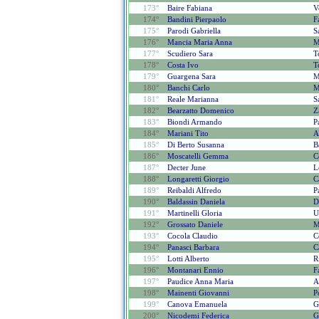
173°
Baire Fabiana
V
174°
Bandini Pierpaolo
F
175°
Parodi Gabriella
S
176°
Mancia Maria Anna
M
177°
Scudiero Sara
T
178°
Costa Ivo
T
179°
Guargena Sara
M
180°
Banchi Carlo
M
181°
Reale Marianna
S
182°
Bearzatto Domenico
Z
183°
Biondi Armando
P
184°
Mariani Tito
A
185°
Di Berto Susanna
B
186°
Moscatelli Gemma
C
187°
Decter June
L
188°
Longaretti Giorgio
C
189°
Reibaldi Alfredo
P
190°
Baldassin Daniela
D
191°
Martinelli Gloria
U
192°
Grossato Daniele
M
193°
Cocola Claudio
C
194°
Panasci Barbara
C
195°
Lotti Alberto
R
196°
Montanari Ennio
F
197°
Paudice Anna Maria
A
198°
Mainenti Giovanni
P
199°
Canova Emanuela
G
200°
Nicodemi Federica
G