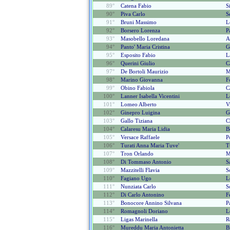
89°
Catena Fabio
S
90°
Piva Carlo
S
91°
Bruni Massimo
L
92°
Borsero Lorenza
P
93°
Masobello Loredana
A
94°
Panto' Maria Cristina
G
95°
Esposito Fabio
L
96°
Querini Giulio
C
97°
De Bortoli Maurizio
M
98°
Marino Giovanna
F
99°
Obino Fabiola
C
100°
Lanner Isabella Vicentini
L
101°
Lomeo Alberto
V
102°
Ginepro Luigina
G
103°
Gallo Tiziana
C
104°
Calaresu Maria Lidia
B
105°
Versace Raffaele
P
106°
Turati Anna Maria Tuve'
T
107°
Tron Orlando
M
108°
Di Tommaso Antonio
S
109°
Mazzitelli Flavia
S
110°
Fagiano Ugo
L
111°
Nunziata Carlo
S
112°
Di Carlo Antonino
F
113°
Bonocore Annino Silvana
P
114°
Romagnoli Doriano
L
115°
Ligas Marinella
R
116°
Mureddu Maria Antonietta
B