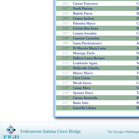
201°
Caruso Francesco
C
202°
Nardi Patrizia
D
203°
Bialetti Flavia
B
204°
Celano Andrea
D
205°
Palomba Marco
C
206°
Corrias Rita Anna
M
207°
Lampis Annalisa
C
208°
Cantone Carmelita
C
209°
Gaeta Pierdomenico
J
210°
Di Mecola Maria Luisa
A
211°
Marengo Paolo
F
212°
Dallora Laura Borsaro
P
213°
Lombardo Agata
S
214°
Dellavalle Claudia
S
215°
Manzo Marco
V
216°
Cerri Cinzia
C
217°
Micali Aurea
C
218°
Cassar Mery
G
219°
Spriano Dario
T
220°
Caruso Antonella
P
221°
Basso Italo
P
222°
Gazzella Liliana
B
Federazione Italiana Gioco Bridge
Via Giorgio Washingt