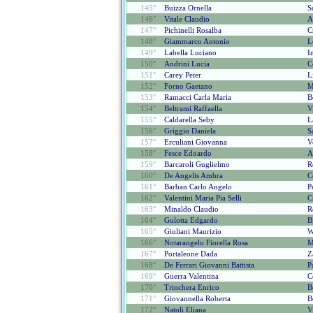
145°
Buizza Ornella
S
146°
Vitale Claudio
A
147°
Pichinelli Rosalba
C
148°
Giammarco Antonio
L
149°
Labella Luciano
I
150°
Andrini Lucia
C
151°
Carey Peter
L
152°
Forno Gaetano
M
153°
Ramacci Carla Maria
B
154°
Beltrami Raffaella
V
155°
Caldarella Seby
L
156°
Griggio Daniela
S
157°
Erculiani Giovanna
V
158°
Fesce Edoardo
A
159°
Barcaroli Guglielmo
R
160°
De Angelis Ambra
C
161°
Barban Carlo Angelo
P
162°
Valentini Maria Pia Selli
C
163°
Minaldo Claudio
R
164°
Gulotta Edgardo
B
165°
Giuliani Maurizio
W
166°
Notarangelo Fiorella Rosa
M
167°
Portaleone Dada
Z
168°
De Ferrari Giovanni Battista
P
169°
Guerra Valentina
C
170°
Trinchera Enrico
B
171°
Giovannella Roberta
B
172°
Natoli Eliana
V