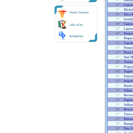
33°
Gamber
34°
Lamon
35°
Miche
Norme Sanitarie
36°
Silva 
37°
Gentil
38°
Camuzz
Albo d'Oro
39°
Lapen
40°
Pasqua
Bridgelinks
41°
Degane
42°
Capua
43°
Pasqui
44°
Pozzi 
45°
Sisti 
46°
Violan
47°
D'agos
48°
Togno
49°
Fattor
50°
Imperi
51°
Rando
52°
Salata 
53°
Ravin
54°
Fagia
55°
Sallus
56°
Bruccu
57°
Tinive
58°
Risica
59°
Battag
60°
Pino S