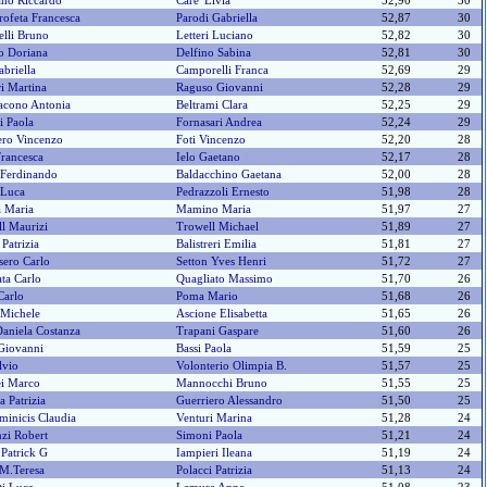
ano Riccardo
Care' Livia
52,90
30
rofeta Francesca
Parodi Gabriella
52,87
30
elli Bruno
Letteri Luciano
52,82
30
o Doriana
Delfino Sabina
52,81
30
abriella
Camporelli Franca
52,69
29
ri Martina
Raguso Giovanni
52,28
29
acono Antonia
Beltrami Clara
52,25
29
i Paola
Fornasari Andrea
52,24
29
ero Vincenzo
Foti Vincenzo
52,20
28
Francesca
Ielo Gaetano
52,17
28
 Ferdinando
Baldacchino Gaetana
52,00
28
i Luca
Pedrazzoli Ernesto
51,98
28
 Maria
Mamino Maria
51,97
27
l Maurizi
Trowell Michael
51,89
27
Patrizia
Balistreri Emilia
51,81
27
ero Carlo
Setton Yves Henri
51,72
27
ta Carlo
Quagliato Massimo
51,70
26
Carlo
Poma Mario
51,68
26
 Michele
Ascione Elisabetta
51,65
26
Daniela Costanza
Trapani Gaspare
51,60
26
Giovanni
Bassi Paola
51,59
25
lvio
Volonterio Olimpia B.
51,57
25
ei Marco
Mannocchi Bruno
51,55
25
a Patrizia
Guerriero Alessandro
51,50
25
inicis Claudia
Venturi Marina
51,28
24
zi Robert
Simoni Paola
51,21
24
 Patrick G
Iampieri Ileana
51,19
24
 M.teresa
Polacci Patrizia
51,13
24