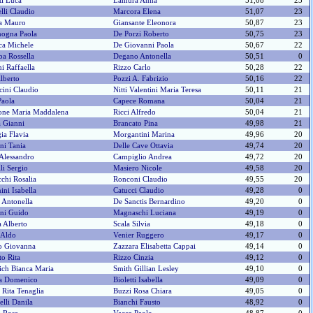
ti Luca
Lamura Anna
51,08
23
elli Claudio
Marcora Elena
51,07
23
a Mauro
Giansante Eleonora
50,87
23
mogna Paola
De Porzi Roberto
50,75
23
ca Michele
De Giovanni Paola
50,67
22
a Rossella
Degano Antonella
50,51
0
ni Raffaella
Rizzo Carlo
50,28
22
Alberto
Pozzi A. Fabrizio
50,16
22
cini Claudio
Nitti Valentini Maria Teresa
50,11
21
Paola
Capece Romana
50,04
21
one Maria Maddalena
Ricci Alfredo
50,04
21
 Gianni
Brancato Pina
49,98
21
gia Flavia
Morgantini Marina
49,96
20
ni Tania
Delle Cave Ottavia
49,74
20
Alessandro
Campiglio Andrea
49,72
20
li Sergio
Masiero Nicole
49,58
20
chi Rosalia
Ronconi Claudio
49,55
20
ni Isabella
Catucci Claudio
49,28
0
 Antonella
De Sanctis Bernardino
49,20
0
ini Guido
Magnaschi Luciana
49,19
0
a Alberto
Scala Silvia
49,18
0
 Aldo
Venier Ruggero
49,17
0
o Giovanna
Zazzara Elisabetta Cappai
49,14
0
to Rita
Rizzo Cinzia
49,12
0
ch Bianca Maria
Smith Gillian Lesley
49,10
0
a Domenico
Bioletti Isabella
49,09
0
i Rita Tenaglia
Buzzi Rosa Chiara
49,05
0
elli Danila
Bianchi Fausto
48,92
0