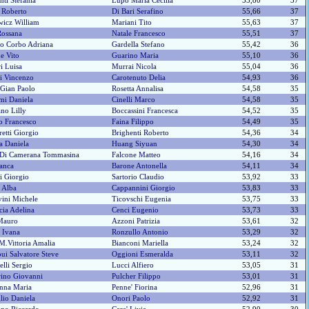
nti Stefania
Lupo Maria Cecilia
55,80
37
 Roberto
Di Bari Serafino
55,66
37
wicz William
Mariani Tito
55,63
37
Rossana
Natale Francesco
55,51
37
o Corbo Adriana
Gardella Stefano
55,42
36
e Vito
Guarino Maria
55,10
36
i Luisa
Murrai Nicola
55,04
36
ti Vincenzo
Carotenuto Delia
54,93
36
Gian Paolo
Rosetta Annalisa
54,58
35
mi Daniela
Cinelli Marco
54,58
35
no Lilly
Boccassini Francesca
54,52
35
o Francesco
Faina Filippo
54,49
35
etti Giorgio
Brighenti Roberto
54,36
34
a Daniela
Huang Siyuan
54,30
34
a Di Camerana Tommasina
Falcone Matteo
54,16
34
anca
Barone Antonella
54,11
34
i Giorgio
Sartorio Claudio
53,92
33
 Alba
Cappannini Giorgio
53,83
33
ini Michele
Ticovschi Eugenia
53,75
33
ia Adelina
Cenci Eugenio
53,73
33
Mauro
Azzoni Patrizia
53,61
32
i Ivana
Ronzullo Antonio
53,29
32
M.vittoria Amalia
Bianconi Mariella
53,24
32
i Salvatore Steve
Oggioni Esmeralda
53,11
32
elli Sergio
Lucci Alfiero
53,05
31
ino Giovanni
Pulcher Filippo
53,01
31
nna Maria
Penne' Fiorina
52,96
31
lio Daniela
Onori Paolo
52,92
31