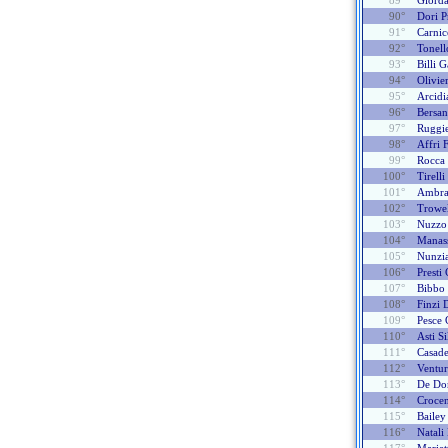
89°
Giord
90°
Dori P
91°
Carnic
92°
Tonell
93°
Billi G
94°
Olivie
95°
Arcidi
96°
Bersan
97°
Ruggi
98°
Affri 
99°
Rocca
100°
Tirell
101°
Ambra
102°
Trowel
103°
Nuzzo 
104°
Manass
105°
Nunzia
106°
Presti 
107°
Bibbo
108°
Finzi 
109°
Pesce 
110°
Asti Si
111°
Casad
112°
Ventur
113°
De Dom
114°
Crocen
115°
Bailey
116°
Natali