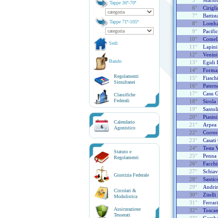
5°
Mariot
Tappe 36ª-70ª
6°
Cirigl
7°
Battist
Tappe 71ª-105ª
8°
Lomba
9°
Pacifi
10°
Comel
Sedi
11°
Lapini
12°
Venini
Bando
13°
Egidi 
14°
Forma
Regolamenti
15°
Fiasch
Simultanei
16°
Patern
17°
Casu 
Classifiche
Federali
18°
Sirola
19°
Santol
20°
Piasin
Calendario
21°
Arpea 
6
Agonistico
22°
Correr
23°
Casati
24°
Testa 
Statuto e
25°
Penna 
Regolamenti
26°
Facchi
27°
Schia
Giustizia Federale
28°
Santic
29°
Andrin
Circolari &
30°
Zitell
Modulistica
31°
Ferrar
Assicurazione
32°
Toscan
Tesserati