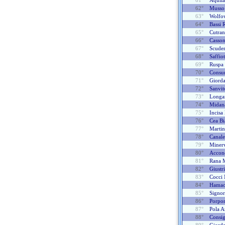
61°
Aquila
62°
Musso
63°
Wolfo
64°
Bassi 
65°
Cutran
66°
Casson
67°
Scuder
68°
Saffio
69°
Ruspa 
70°
Consu
71°
Giorda
72°
Sanvit
73°
Longar
74°
Midan
75°
Incis
76°
Cea Bi
77°
Martin
78°
Canale
79°
Minerv
80°
Acconc
81°
Rana 
82°
Giustr
83°
Cocci 
84°
Hamaou
85°
Signor
86°
Porpor
87°
Pola A
88°
Consig