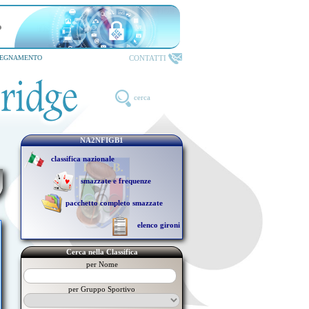
SERVIZI ONLINE FIGB
riservati ai TESSERATI
CONTATTI
SEGNAMENTO
cerca
NA2NFIGB1
classifica nazionale
smazzate e frequenze
pacchetto completo smazzate
elenco gironi
Cerca nella Classifica
per Nome
per Gruppo Sportivo