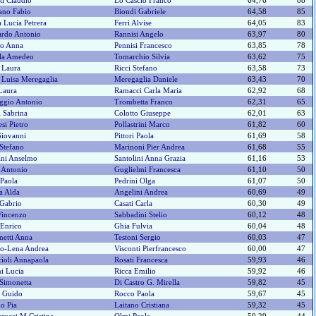
ti Claudio
Lo Cascio Franco
64,76
88
iano Fabio
Biondi Gabriele
64,58
85
a Lucia Petrera
Ferri Alvise
64,05
83
rdo Antonio
Rannisi Angelo
63,97
80
co Anna
Pennisi Francesco
63,85
78
la Amedeo
Tomarchio Silvia
63,62
75
 Laura
Ricci Stefano
63,58
73
 Luisa Meregaglia
Meregaglia Daniele
63,43
70
Laura
Ramacci Carla Maria
62,92
68
ggio Antonio
Trombetta Franco
62,31
65
i Sabrina
Colotto Giuseppe
62,01
63
esi Pietro
Pollastrini Marco
61,82
60
Giovanni
Pittori Paola
61,69
58
 Stefano
Marinoni Pier Andrea
61,68
55
ini Anselmo
Santolini Anna Grazia
61,16
53
i Antonio
Guglielmi Francesca
61,10
50
Paola
Pedrini Olga
61,07
50
a Alda
Angelini Andrea
60,69
49
 Gabrio
Casati Carla
60,30
49
Vincenzo
Sabbadini Stelio
60,12
48
Enrico
Ghia Fulvia
60,04
48
netti Anna
Testoni Sergio
60,03
47
vo-Lena Andrea
Visconti Pierfrancesco
60,00
47
cioli Annapaola
Rosati Francesca
59,93
46
i Lucia
Ricca Emilio
59,92
46
i Simonetta
Di Castro G. Mirella
59,82
45
i Guido
Rocco Paola
59,67
45
o Pia
Laitano Cristiana
59,32
45