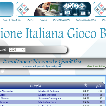
I MILANO
Vuoi imparare il Bridge?
6
SCRIVICI SUBITO
ALBI e REGISTRI
PUNTI
GARE
INFORMAZIONI
COMUNICAZIONE
IN
anei
Simultaneo Nazionale GrandPrix
domenica 4 gennaio (pomeriggio)
classifica definitiva
coppia
%
pts
 Alessandra
Mortarotti Antonio
68,34
100
 Aldo
Delfino Roberto
68,34
95
 Teresita
Scirocco Giuseppina
66,58
93
Eleonora
Matticchio Luca
65,04
90