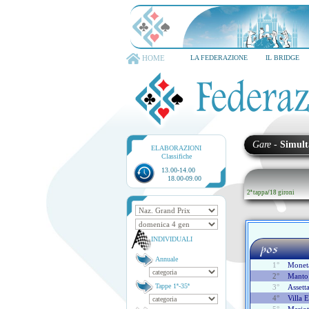
TORNEO CITTA' D
6-8 dicembre 202
HOME
LA FEDERAZIONE
IL BRIDGE
Gare
-
Simult
ELABORAZIONI
Classifiche
13.00-14.00
18.00-09.00
2ª tappa
/
18 gironi
INDIVIDUALI
pos
Annuale
1°
Moneta
2°
Manto
Tappe 1ª-35ª
3°
Assetta
4°
Villa 