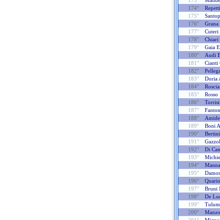
173°
Mande
174°
Repett
175°
Santop
176°
Grana
177°
Cuteri
178°
Chiari
179°
Gaia E
180°
Audi 
181°
Cianti
182°
Pelleg
183°
Doria 
184°
Roscia
185°
Rosso 
186°
Torris
187°
Fanton
188°
Amide
189°
Boni 
190°
Bertini
191°
Gazzol
192°
Di Can
193°
Michie
194°
Manna
195°
Damon
196°
Quario
197°
Bruni
198°
De Lu
199°
Tulume
200°
Manzo