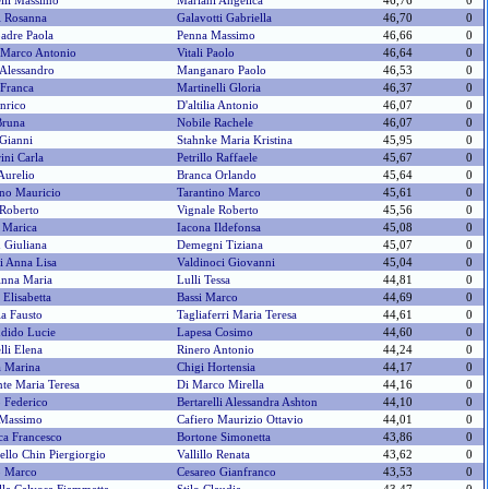
lli Massimo
Mariani Angelica
46,76
0
i Rosanna
Galavotti Gabriella
46,70
0
adre Paola
Penna Massimo
46,66
0
 Marco Antonio
Vitali Paolo
46,64
0
 Alessandro
Manganaro Paolo
46,53
0
 Franca
Martinelli Gloria
46,37
0
nrico
D'altilia Antonio
46,07
0
Bruna
Nobile Rachele
46,07
0
 Gianni
Stahnke Maria Kristina
45,95
0
rini Carla
Petrillo Raffaele
45,67
0
Aurelio
Branca Orlando
45,64
0
no Mauricio
Tarantino Marco
45,61
0
Roberto
Vignale Roberto
45,56
0
i Marica
Iacona Ildefonsa
45,08
0
 Giuliana
Demegni Tiziana
45,07
0
i Anna Lisa
Valdinoci Giovanni
45,04
0
Anna Maria
Lulli Tessa
44,81
0
 Elisabetta
Bassi Marco
44,69
0
a Fausto
Tagliaferri Maria Teresa
44,61
0
dido Lucie
Lapesa Cosimo
44,60
0
lli Elena
Rinero Antonio
44,24
0
 Marina
Chigi Hortensia
44,17
0
te Maria Teresa
Di Marco Mirella
44,16
0
 Federico
Bertarelli Alessandra Ashton
44,10
0
 Massimo
Cafiero Maurizio Ottavio
44,01
0
ca Francesco
Bortone Simonetta
43,86
0
llo Chin Piergiorgio
Vallillo Renata
43,62
0
 Marco
Cesareo Gianfranco
43,53
0