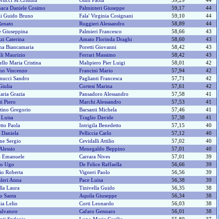
ucci M.cristina
Olmi Paola
59,29
44
aca Daniele Cosimo
Palminteri Giuseppe
59,17
44
li Guido Bruno
Fala' Virginia Cosignani
59,10
44
Renato
Ruggieri Alessandro
58,89
44
e Giuseppina
Palmieri Francesco
58,66
43
i Caterina
Amato Florinda Draghi
58,60
43
na Biancamaria
Poretti Giovanni
58,42
43
li Maurizio
Ferrari Massimo
58,42
43
llo Maria Cristina
Malipiero Pier Luigi
58,01
42
no Vincenzo
Francini Mario
57,94
42
nucci Sandro
Paglianti Francesca
57,71
42
Giulia
Cortesi Marina
57,61
42
Maria Grazia
Pansadoro Alessandro
57,58
41
ti Piero
Marchi Alessandro
57,53
41
tino Gregorio
Barsanti Michela
57,46
41
 Luisa
Traglio Davide
57,38
41
etto Paola
Intrigila Benedetto
57,15
40
 Daniela
Pelliccia Carlo
57,12
40
ne Sergio
Cevidalli Attilio
57,02
40
Alessio
Menegaldo Beppino
57,01
40
a Emanuele
Carrara Nives
57,01
39
no Ugo
De Felice Raffaella
56,66
39
tio Roberta
Vigneri Paolo
56,56
39
leri Anna
Pace Luisa
56,38
39
lla Laura
Tinivella Guido
56,35
38
to Santa
Aquila Giuseppe
56,34
38
lia Lelio
Corti Leonardo
56,03
38
alvatore
Cafaro Gennaro
56,01
38