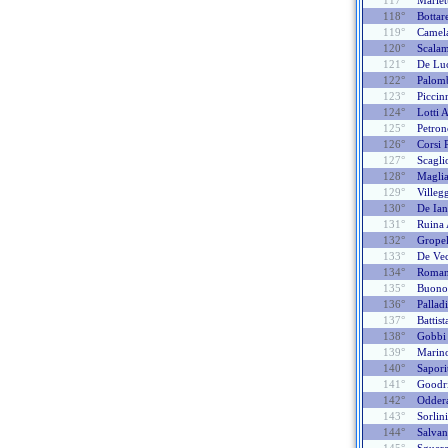
117°
Mariet
118°
Bottar
119°
Camel
120°
Scala
121°
De Lu
122°
Palomb
123°
Piccin
124°
Lotti 
125°
Petron
126°
Corsi 
127°
Scagli
128°
Maglia
129°
Villeg
130°
De Ian
131°
Ruina 
132°
Gropel
133°
De Vec
134°
Romani
135°
Buono
136°
Pallad
137°
Battist
138°
Gobbi
139°
Marin
140°
Sapori
141°
Goodri
142°
Odder
143°
Sorlin
144°
Salvan