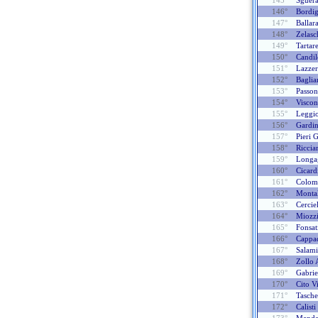
145°
Sguer
146°
Bordi
147°
Ballara
148°
Zelasc
149°
Tartare
150°
Candi
151°
Lazzer
152°
Baglia
153°
Passon
154°
Viscon
155°
Leggio
156°
Gardin
157°
Pieri 
158°
Riccia
159°
Longa
160°
Cicard
161°
Colom
162°
Montal
163°
Cercie
164°
Miozzi
165°
Fonsat
166°
Cappa
167°
Salami
168°
Zollo 
169°
Gabrie
170°
Cito Vi
171°
Tasche
172°
Calisti