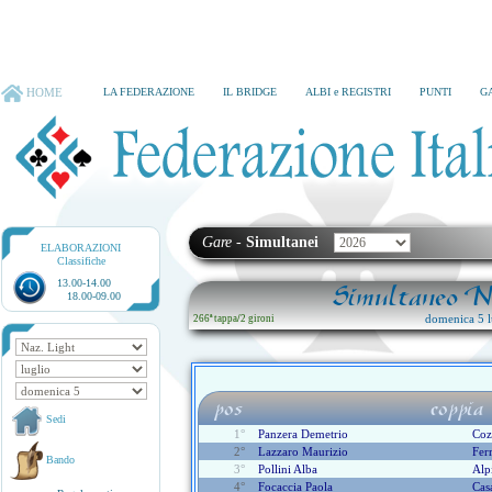
HOME
LA FEDERAZIONE
IL BRIDGE
ALBI e REGISTRI
PUNTI
G
Gare
-
Simultanei
ELABORAZIONI
Classifiche
13.00-14.00
Simultaneo Na
18.00-09.00
domenica 5 l
266ª tappa
/
2 gironi
pos
coppia
Sedi
1°
Panzera Demetrio
Coz
2°
Lazzaro Maurizio
Fer
Bando
3°
Pollini Alba
Alp
4°
Focaccia Paola
Cas