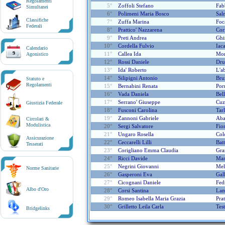
Regolamenti
5°
Zoffoli Stefano
Fab
Simultanei
6°
Polimeni Maria Bosco
Sal
Classifiche
7°
Zuffa Marina
Foc
Federali
8°
Prattico' Nazzarena
Cor
9°
Preti Andrea
Ghi
10°
Cordella Fulvio
Iaca
Calendario
9
11°
Callea Ida
Mor
Agonistico
12°
Rossi Daniele
Dru
13°
Ida' Roberto
L'a
14°
Silipigni Antonio
Bru
Statuto e
Regolamenti
15°
Bernabini Renata
Por
16°
Vada Daniela
Bel
17°
Serrano' Giuseppe
Cuz
Giustizia Federale
18°
Fusconi Carolina
Tar
19°
Zannoni Gabriele
Aba
Circolari &
Modulistica
20°
Sergi Salvatore
Fio
21°
Ungaro Rosella
Col
Assicurazione
22°
Ceccarelli Lilli
Batt
Tesserati
23°
Corigliano Emma Claudia
Gra
24°
Ricci Davide
Man
25°
Negrini Giovanni
Mel
Norme Sanitarie
26°
Gasperoni Eva
Gal
27°
Cicognani Daniele
Fed
Albo d'Oro
28°
Corsi Santina
Lam
29°
Romeo Isabella Maria Grazia
Prat
30°
Grilletto Leila Carla
Tes
Bridgelinks