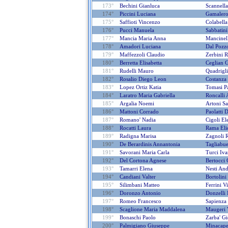
173°
Bechini Gianluca
Scannella
174°
Piccini Luciana
Gamalero
175°
Saffioti Vincenzo
Colabell
176°
Pucci Manuela
Sabbatini
177°
Mancia Maria Anna
Mancinel
178°
Amadori Luciana
Dal Pozz
179°
Maffezzoli Claudio
Zerbini R
180°
Berretta Elisabetta
Ceglian 
181°
Rudelli Mauro
Quadrigl
182°
Rosalio Diego Leon
Costanza
183°
Lopez Ortiz Katia
Tomasi P
184°
Laratro Maria Gabriella
Roncalli 
185°
Argalia Noemi
Artoni Sa
186°
Mattoni Corrado
Paolatti 
187°
Romano' Nadia
Cigoli El
188°
Rocatti Laura
Rama Eli
189°
Radigna Marisa
Zagnoli 
190°
De Berardinis Annantonia
Tagliabu
191°
Savorani Maria Carla
Turci Iv
192°
Del Cortona Agnese
Bertocci 
193°
Tamarri Elena
Nesti An
194°
Candiani Valter
Bortolini
195°
Silimbani Matteo
Ferrini Vi
196°
Doronzo Antonio
Donzelli I
197°
Romeo Francesco
Sapienza
198°
Scaglione Maria Maddalena
Maugeri V
199°
Bonaschi Paolo
Zarba' G
200°
Palmigiano Giuseppe
Minacape