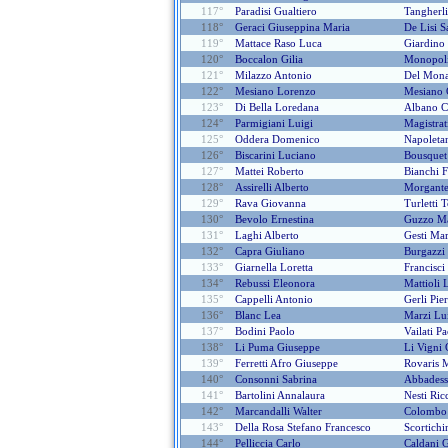
117°
Paradisi Gualtiero
Tangherl
118°
Geraci Giuseppina Maria
De Lisi S
119°
Mattace Raso Luca
Giardino
120°
Boccalon Gilia
Monopoli
121°
Milazzo Antonio
Del Mona
122°
Mesiano Lorenzo
Mesiano 
123°
Di Bella Loredana
Albano C
124°
Parmigiani Luigi
Magistrat
125°
Oddera Domenico
Napoleta
126°
Biscarini Luciano
Bousquet
127°
Mattei Roberto
Bianchi 
128°
Assirelli Alberto
Morgante
129°
Rava Giovanna
Turletti 
130°
Bevolo Ernestina
Guzzo Ma
131°
Laghi Alberto
Gesti Ma
132°
Capra Giuliano
Burgazzi
133°
Giarnella Loretta
Francisci
134°
Rebussi Eleonora
Mattioli 
135°
Cappelli Antonio
Gerli Pier
136°
Blanc Lea
Marzi Lu
137°
Bodini Paolo
Vailati P
138°
Li Puma Giuseppe
Li Vigni
139°
Ferretti Afro Giuseppe
Rovaris 
140°
Consonni Sabrina
Abbadess
141°
Bartolini Annalaura
Nesti Ric
142°
Marcandalli Walter
Colombo 
143°
Della Rosa Stefano Francesco
Scortichi
144°
Pelliccia Carlo
Caldani G