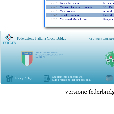
201°
Bailey Patrick G
Ferraia P
202°
Manzoni Giuseppe Giacinto
Sgro Pas
203°
Mete Viviana
Ghiroldi 
204°
Sabatini Stefano
Pieralisi 
205°
Marianetti Maria Luisa
Tempera 
Federazione Italiana Gioco Bridge
Via Giorgio Washingt
Regolamento generale UE
Privacy Policy
sulla protezione dei dati personali
versione federbr