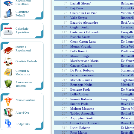
Regolamenti
5°
Badiali Giosue'
Bellagam
Simultanei
6°
Baj Piero
Fiorini L
Classifiche
7°
Cherubini Cris Pino
Varlotta
Federali
8°
Valla Sergio
Ricciarel
9°
Bagordo Alessandro
Bosi Anto
10°
Cugini Benito
Cortelazz
Calendario
7
11°
Castellucci Edmondo
Faragalli
Agonistico
12°
Bianchi Fausto
Bognanni
13°
Cesati Cassin Luca
De Lauren
14°
Mottes Virginia
Della Ve
Statuto e
Regolamenti
15°
Bella Rosario
Piedimon
16°
Masotti Luigi
Romanell
17°
Marchesciano Mario
De Venez
Giustizia Federale
18°
Catucci Claudio
Romanini 
19°
De Porzi Roberto
Scalamog
Circolari &
Modulistica
20°
Ferrari Francesco
Carita' M
21°
Micheli Claudia
Tagliabu
Assicurazione
22°
Bertaggia Nadia
Marchi F
Tesserati
23°
Benigno Paolo
De Martin
24°
Bollo Andrea
Costaglio
25°
Resnati Roberta
Greppi Ra
Norme Sanitarie
26°
Simoni Paola
Bove Car
27°
Molteni Massimo
Clerici M
Albo d'Oro
28°
Taddeo Antonella
Boldini C
29°
Agrippino Benito
Rebecchi
30°
Giulio Carlo Gustavo
Bosco Gi
Bridgelinks
31°
Licini Roberto
Di Marti
32°
Ricci Marisa
Recinella