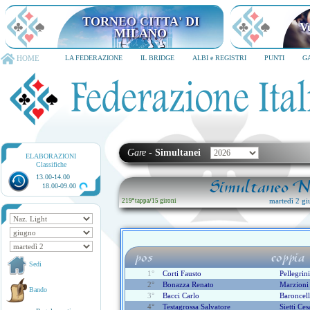
TORNEO CITTA' DI MILANO
6-8 dicembre 2026
HOME
LA FEDERAZIONE
IL BRIDGE
ALBI e REGISTRI
PUNTI
G
Gare
-
Simultanei
ELABORAZIONI
Classifiche
13.00-14.00
Simultaneo Na
18.00-09.00
martedì 2 gi
219ª tappa
/
15 gironi
pos
coppia
Sedi
1°
Corti Fausto
Pellegrin
2°
Bonazza Renato
Marzioni
Bando
3°
Bacci Carlo
Baroncell
4°
Testagrossa Salvatore
Sietti Ces