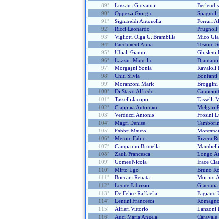
89°
Lussana Giovanni
Berlendi
90°
Oppezzi Giorgio
Spagnoli
91°
Signaroldi Antonella
Ferrari A
92°
Ricci Leonardo
Prugnoli
93°
Vigliotti Olga G. Brambilla
Mico Gia
94°
Facchinetti Anna
Testoni S
95°
Ubiali Gianni
Ghisleni 
96°
Lazzari Maurilio
Diamanti
97°
Morgagni Sonia
Ravaioli 
98°
Chiti Silvia
Bonfanti 
99°
Moranzoni Mario
Broggini 
100°
Di Stasio Alfredo
Camiciott
101°
Tasselli Jacopo
Tasselli 
102°
Ciappina Antonino
Melgari 
103°
Verducci Antonio
Frosini L
104°
Magri Denise
Tamborin
105°
Fabbri Mauro
Montanar
106°
Meroni Fabio
Rivera R
107°
Campanini Brunella
Mambelli
108°
Zauli Francesca
Longo An
109°
Gomes Nicola
Irace Cla
110°
Mirto Ugo
Bruno Ro
111°
Boccara Renata
Morino A
112°
Leone Fabrizio
Giaconia
113°
De Felice Raffaella
Fagiano 
114°
Lentini Francesca
Romagnol
115°
Alfieri Vittorio
Lanzoni 
116°
Auci Maria Angela
Caravale