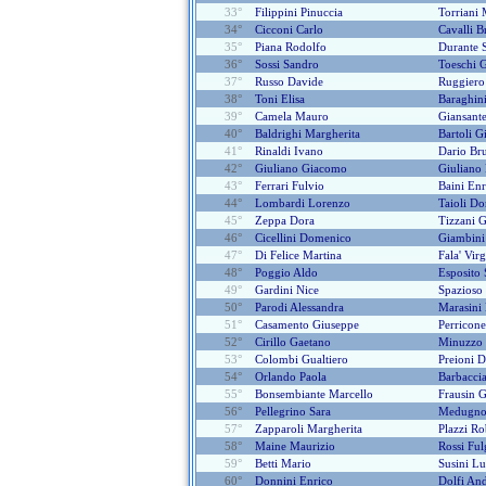
33°
Filippini Pinuccia
Torriani 
34°
Cicconi Carlo
Cavalli B
35°
Piana Rodolfo
Durante 
36°
Sossi Sandro
Toeschi 
37°
Russo Davide
Ruggiero 
38°
Toni Elisa
Baraghini
39°
Camela Mauro
Giansant
40°
Baldrighi Margherita
Bartoli G
41°
Rinaldi Ivano
Dario Br
42°
Giuliano Giacomo
Giuliano
43°
Ferrari Fulvio
Baini Enr
44°
Lombardi Lorenzo
Taioli Do
45°
Zeppa Dora
Tizzani 
46°
Cicellini Domenico
Giambini
47°
Di Felice Martina
Fala' Vir
48°
Poggio Aldo
Esposito 
49°
Gardini Nice
Spazioso
50°
Parodi Alessandra
Marasini
51°
Casamento Giuseppe
Perricon
52°
Cirillo Gaetano
Minuzzo 
53°
Colombi Gualtiero
Preioni D
54°
Orlando Paola
Barbacci
55°
Bonsembiante Marcello
Frausin 
56°
Pellegrino Sara
Medugno
57°
Zapparoli Margherita
Plazzi Ro
58°
Maine Maurizio
Rossi Ful
59°
Betti Mario
Susini L
60°
Donnini Enrico
Dolfi An