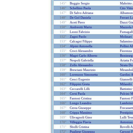
145°
Boggio Sergio
Mabritto 
146°
Schellino Paola
Cito Vitto
147°
Di Salvo Adriana
Albamont
148°
De Gol Daniela
Ferrari L
149°
Aceti Piero
Dazzi Gi
150°
Andreotti Mario
Mazzola 
151°
Leoni Fabrizio
Fumagall
152°
Zagni Paolo
Molinari 
153°
Calcagni Filippo
Salamino
154°
Alpini Antonella
Pollini A
155°
Croci Alessandro
Fiorenza
156°
Magri Carlo Alberto
Boninseg
157°
Nespoli Gabriella
Ariatta F
158°
Zollo Alessandro
Strata Do
159°
Bresciani Maurizio
Mirandol
160°
Lorenzon Simonetta
Gardini A
161°
Cenci Eugenio
Giannell
162°
Filippini Greta
Milandri
163°
Ceccarelli Lilli
Battistin
164°
Corsi Paola
Pulcini 
165°
Fantoni Cristina
Fantoni F
166°
Longo Leandro
Lambrini
167°
Cerea Giuseppe
Frecasset
168°
Crippa Massimo
Prestipi
169°
Ulivagnoli Gino
Lulli Tes
170°
Villeggia Flavia
Antoniazz
171°
Sbolli Cristina
Rovelli 
172°
Pugliese Giuseppa
Carozzi 