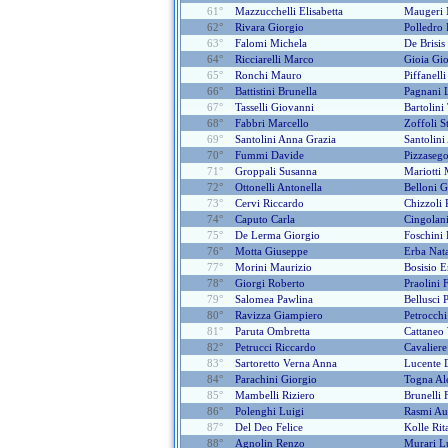
61°
Mazzucchelli Elisabetta
Maugeri 
62°
Rivara Giorgio
Polledro
63°
Falomi Michela
De Brisis 
64°
Ricciarelli Marco
Gioia Gi
65°
Ronchi Mauro
Piffanell
66°
Battistini Brunella
Pagnani 
67°
Tasselli Giovanni
Bartolini
68°
Fabbri Marcello
Zoffoli S
69°
Santolini Anna Grazia
Santolin
70°
Fummi Davide
Pizzasego
71°
Groppali Susanna
Mariotti 
72°
Ottonelli Antonella
Belloni 
73°
Cervi Riccardo
Chizzoli 
74°
Caputo Carla
Cingolani
75°
De Lerma Giorgio
Foschini
76°
Motta Giuseppe
Erba Nat
77°
Morini Maurizio
Bosisio E
78°
Giorgi Roberto
Praolini 
79°
Salomea Pawlina
Bellusci 
80°
Ravizza Giampiero
Petrocch
81°
Paruta Ombretta
Cattaneo
82°
Petrucci Riccardo
Cavaliere
83°
Sartoretto Verna Anna
Lucente 
84°
Parachini Giorgio
Togna Al
85°
Mambelli Riziero
Brunelli 
86°
Polenghi Luigi
Rasmi Au
87°
Del Deo Felice
Kolle Rit
88°
Agnolin Renzo
Murari L