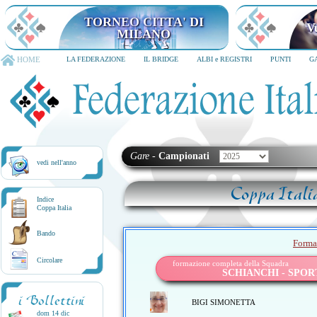
TORNEO CITTA' DI
V
MILANO
HOME
LA FEDERAZIONE
IL BRIDGE
ALBI e REGISTRI
PUNTI
G
Gare
-
Campionati
vedi nell'anno
Coppa Itali
Indice
Coppa Italia
Bando
Forma
Circolare
formazione completa della Squadra
SCHIANCHI - SPOR
i Bollettini
BIGI SIMONETTA
dom 14 dic