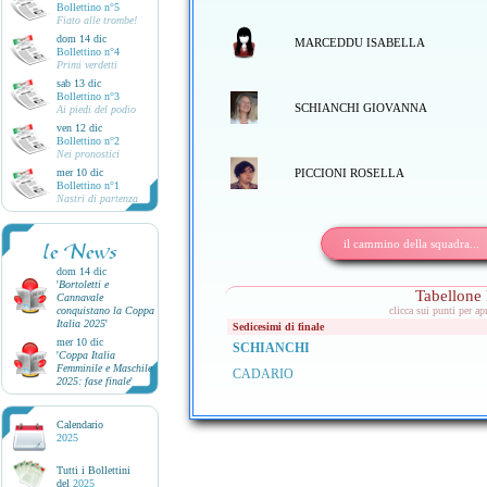
Bollettino n°5
Fiato alle trombe!
dom 14 dic
MARCEDDU ISABELLA
Bollettino n°4
Primi verdetti
sab 13 dic
Bollettino n°3
SCHIANCHI GIOVANNA
Ai piedi del podio
ven 12 dic
Bollettino n°2
Nei pronostici
mer 10 dic
PICCIONI ROSELLA
Bollettino n°1
Nastri di partenza
il cammino della squadra...
le News
dom 14 dic
'
Bortoletti e
Tabellone 
Cannavale
conquistano la Coppa
clicca sui punti per ap
Italia 2025
'
Sedicesimi di finale
mer 10 dic
SCHIANCHI
'
Coppa Italia
Femminile e Maschile
CADARIO
2025: fase finale
'
Calendario
2025
Tutti i Bollettini
del
2025