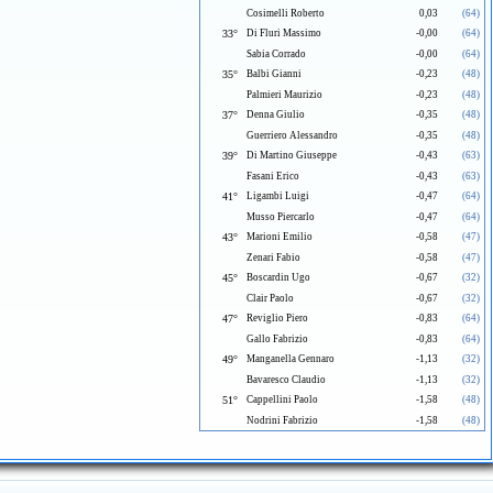
Cosimelli Roberto
0,03
(64)
33°
Di Fluri Massimo
-0,00
(64)
Sabia Corrado
-0,00
(64)
35°
Balbi Gianni
-0,23
(48)
Palmieri Maurizio
-0,23
(48)
37°
Denna Giulio
-0,35
(48)
Guerriero Alessandro
-0,35
(48)
39°
Di Martino Giuseppe
-0,43
(63)
Fasani Erico
-0,43
(63)
41°
Ligambi Luigi
-0,47
(64)
Musso Piercarlo
-0,47
(64)
43°
Marioni Emilio
-0,58
(47)
Zenari Fabio
-0,58
(47)
45°
Boscardin Ugo
-0,67
(32)
Clair Paolo
-0,67
(32)
47°
Reviglio Piero
-0,83
(64)
Gallo Fabrizio
-0,83
(64)
49°
Manganella Gennaro
-1,13
(32)
Bavaresco Claudio
-1,13
(32)
51°
Cappellini Paolo
-1,58
(48)
Nodrini Fabrizio
-1,58
(48)