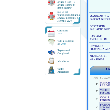
Bridge e Vinci - Il
Bridge vincono il
titolo italiano
'
mer 25 set
'
Campionati italiani a
MANGANELLA
squadre Femminili e
PADOVA BRIDG
Maschili 2024
'
BOSCARDIN
PALLADIO BRI
Calendario
2024
CASSANO
AVELLINO BRI
Tutti i Bollettini
del
2024
REVIGLIO
PROVINCIA GR
Regolamenti
Campionati
MENICHETTI
LE 9 DAME
Modulistica
Cl
Tariffe
Alberghiere
POS
SQUAD
MENICH
1°
LE 9 D
VECCHI
2°
PESCAR
CAVALL
3°
FANTON
PIGNAN
4°
S.Br. M