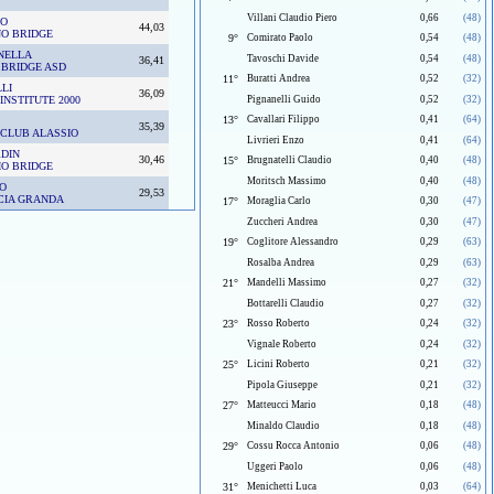
Villani Claudio Piero
0,66
(48)
NO
44,03
NO BRIDGE
9°
Comirato Paolo
0,54
(48)
NELLA
Tavoschi Davide
0,54
(48)
36,41
 BRIDGE ASD
11°
Buratti Andrea
0,52
(32)
LI
36,09
INSTITUTE 2000
Pignanelli Guido
0,52
(32)
13°
Cavallari Filippo
0,41
(64)
35,39
 CLUB ALASSIO
Livrieri Enzo
0,41
(64)
DIN
30,46
15°
Brugnatelli Claudio
0,40
(48)
IO BRIDGE
Moritsch Massimo
0,40
(48)
IO
29,53
CIA GRANDA
17°
Moraglia Carlo
0,30
(47)
Zuccheri Andrea
0,30
(47)
19°
Coglitore Alessandro
0,29
(63)
Rosalba Andrea
0,29
(63)
21°
Mandelli Massimo
0,27
(32)
Bottarelli Claudio
0,27
(32)
23°
Rosso Roberto
0,24
(32)
Vignale Roberto
0,24
(32)
25°
Licini Roberto
0,21
(32)
Pipola Giuseppe
0,21
(32)
27°
Matteucci Mario
0,18
(48)
Minaldo Claudio
0,18
(48)
29°
Cossu Rocca Antonio
0,06
(48)
Uggeri Paolo
0,06
(48)
31°
Menichetti Luca
0,03
(64)