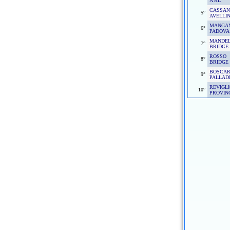
A RL
CASSA
5°
AVELLI
MANGA
6°
PADOVA
MANDEL
7°
BRIDGE 
ROSSO
8°
BRIDGE
BOSCAR
9°
PALLAD
REVIGL
10°
PROVIN