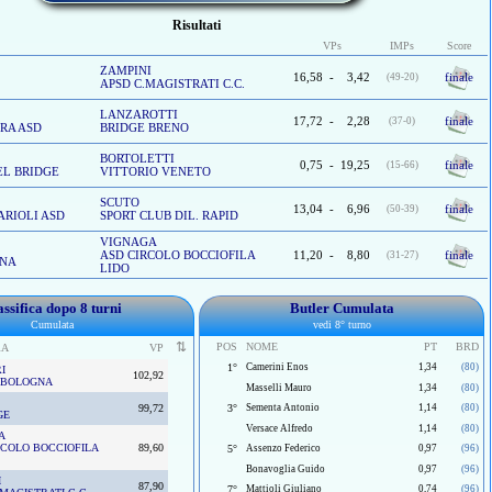
Risultati
VPs
IMPs
Score
ZAMPINI
16,58
-
3,42
finale
(49-20)
APSD C.MAGISTRATI C.C.
LANZAROTTI
17,72
-
2,28
finale
(37-0)
RA ASD
BRIDGE BRENO
BORTOLETTI
0,75
-
19,25
finale
(15-66)
EL BRIDGE
VITTORIO VENETO
SCUTO
13,04
-
6,96
finale
(50-39)
ARIOLI ASD
SPORT CLUB DIL. RAPID
VIGNAGA
ASD CIRCOLO BOCCIOFILA
11,20
-
8,80
finale
(31-27)
GNA
LIDO
assifica dopo 8 turni
Butler Cumulata
Cumulata
vedi 8° turno
⇅
POS
NOME
PT
BRD
RA
VP
1°
Camerini Enos
1,34
(80)
I
102,92
 BOLOGNA
Masselli Mauro
1,34
(80)
99,72
3°
Sementa Antonio
1,14
(80)
GE
Versace Alfredo
1,14
(80)
A
RCOLO BOCCIOFILA
89,60
5°
Assenzo Federico
0,97
(96)
Bonavoglia Guido
0,97
(96)
I
87,90
7°
Mattioli Giuliano
0,74
(96)