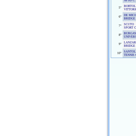
APSD C.
BORTOL
5°
VITTOR
DE MIC
6°
BRIDGE
SCUTO
7°
SPORT C
BURGA
8°
UNIVERS
LANZAR
9°
BRIDGE
SANTOL
10°
TENNIS 