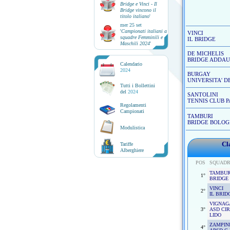
Bridge e Vinci - Il
Bridge vincono il
titolo italiano
'
mer 25 set
'
Campionati italiani a
VINCI
squadre Femminili e
IL BRIDGE
Maschili 2024
'
DE MICHELIS
BRIDGE ADDAU
Calendario
2024
BURGAY
UNIVERSITA' D
Tutti i Bollettini
del
2024
SANTOLINI
TENNIS CLUB P
Regolamenti
Campionati
TAMBURI
BRIDGE BOLO
Modulistica
Cl
Tariffe
Alberghiere
POS
SQUAD
TAMBUR
1°
BRIDGE
VINCI
2°
IL BRID
VIGNAG
3°
ASD CI
LIDO
ZAMPIN
4°