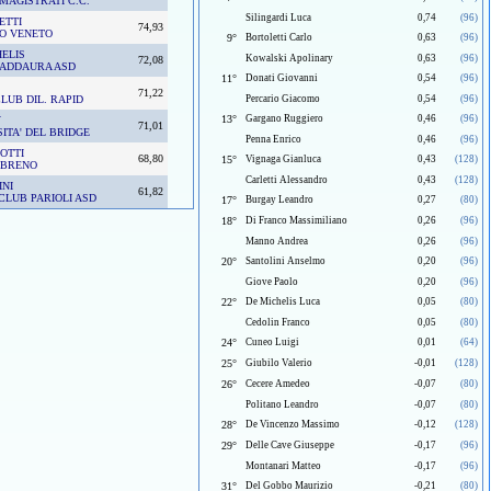
MAGISTRATI C.C.
Silingardi Luca
0,74
(96)
ETTI
74,93
IO VENETO
9°
Bortoletti Carlo
0,63
(96)
HELIS
Kowalski Apolinary
0,63
(96)
72,08
 ADDAURA ASD
11°
Donati Giovanni
0,54
(96)
71,22
LUB DIL. RAPID
Percario Giacomo
0,54
(96)
13°
Gargano Ruggiero
0,46
(96)
Y
71,01
ITA' DEL BRIDGE
Penna Enrico
0,46
(96)
OTTI
68,80
15°
Vignaga Gianluca
0,43
(128)
 BRENO
Carletti Alessandro
0,43
(128)
INI
61,82
CLUB PARIOLI ASD
17°
Burgay Leandro
0,27
(80)
18°
Di Franco Massimiliano
0,26
(96)
Manno Andrea
0,26
(96)
20°
Santolini Anselmo
0,20
(96)
Giove Paolo
0,20
(96)
22°
De Michelis Luca
0,05
(80)
Cedolin Franco
0,05
(80)
24°
Cuneo Luigi
0,01
(64)
25°
Giubilo Valerio
-0,01
(128)
26°
Cecere Amedeo
-0,07
(80)
Politano Leandro
-0,07
(80)
28°
De Vincenzo Massimo
-0,12
(128)
29°
Delle Cave Giuseppe
-0,17
(96)
Montanari Matteo
-0,17
(96)
31°
Del Gobbo Maurizio
-0,21
(80)