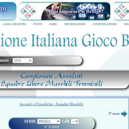
 DI
Vuoi imparare il Bridge?
ALBI e REGISTRI
PUNTI
GARE
INFORMAZIONI
COMUNICAZIONE
IN
onati
Campionati Assoluti
Squadre Libere Maschili Femminili
Incontri e Classifiche - Squadre Maschili
9° turno
SERIE
GIR
8° TURNO