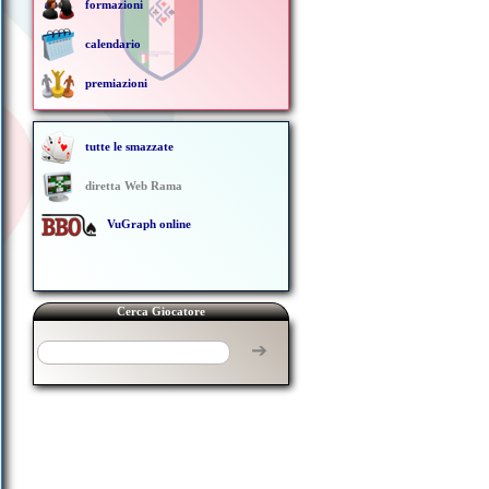
formazioni
calendario
premiazioni
tutte le smazzate
diretta Web Rama
VuGraph online
Cerca Giocatore
➔