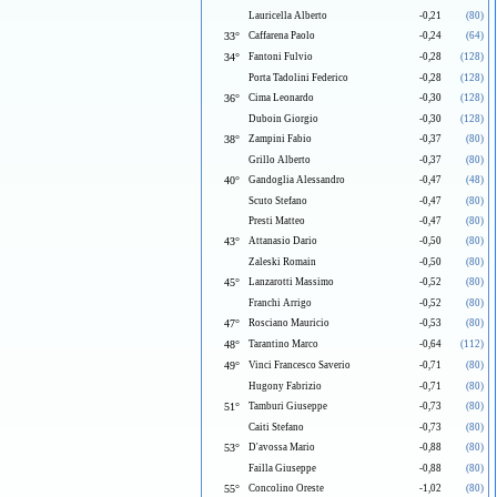
Lauricella Alberto
-0,21
(80)
33°
Caffarena Paolo
-0,24
(64)
34°
Fantoni Fulvio
-0,28
(128)
Porta Tadolini Federico
-0,28
(128)
36°
Cima Leonardo
-0,30
(128)
Duboin Giorgio
-0,30
(128)
38°
Zampini Fabio
-0,37
(80)
Grillo Alberto
-0,37
(80)
40°
Gandoglia Alessandro
-0,47
(48)
Scuto Stefano
-0,47
(80)
Presti Matteo
-0,47
(80)
43°
Attanasio Dario
-0,50
(80)
Zaleski Romain
-0,50
(80)
45°
Lanzarotti Massimo
-0,52
(80)
Franchi Arrigo
-0,52
(80)
47°
Rosciano Mauricio
-0,53
(80)
48°
Tarantino Marco
-0,64
(112)
49°
Vinci Francesco Saverio
-0,71
(80)
Hugony Fabrizio
-0,71
(80)
51°
Tamburi Giuseppe
-0,73
(80)
Caiti Stefano
-0,73
(80)
53°
D'avossa Mario
-0,88
(80)
Failla Giuseppe
-0,88
(80)
55°
Concolino Oreste
-1,02
(80)