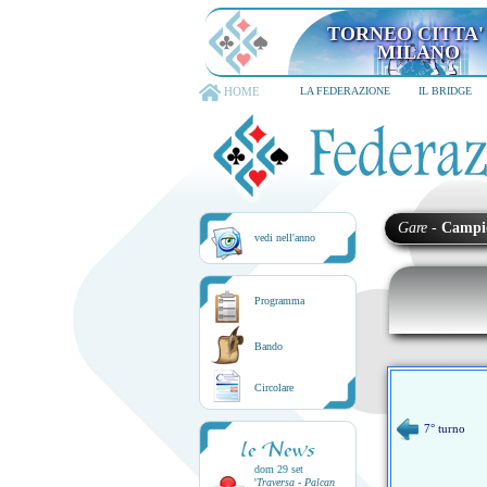
TORNEO CITTA'
MILANO
HOME
LA FEDERAZIONE
IL BRIDGE
Gare
-
Campi
vedi nell'anno
Programma
Bando
Circolare
7° turno
le News
dom 29 set
'
Traversa - Palcan