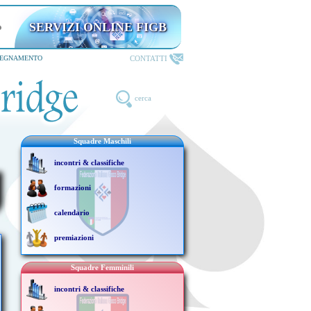
SERVIZI ONLINE FIGB
CONTATTI
SEGNAMENTO
cerca
Squadre Maschili
incontri & classifiche
formazioni
calendario
premiazioni
Squadre Femminili
incontri & classifiche