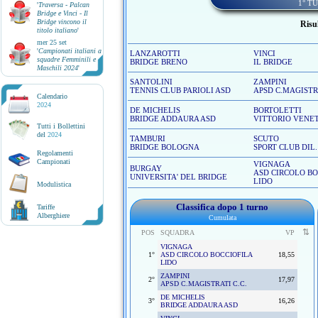
1° T
'
Traversa - Palcan
Bridge e Vinci - Il
Bridge vincono il
Risul
titolo italiano
'
mer 25 set
'
Campionati italiani a
LANZAROTTI
VINCI
squadre Femminili e
BRIDGE BRENO
IL BRIDGE
Maschili 2024
'
SANTOLINI
ZAMPINI
TENNIS CLUB PARIOLI ASD
APSD C.MAGISTRA
Calendario
2024
DE MICHELIS
BORTOLETTI
BRIDGE ADDAURA ASD
VITTORIO VENE
Tutti i Bollettini
del
2024
TAMBURI
SCUTO
BRIDGE BOLOGNA
SPORT CLUB DIL.
Regolamenti
Campionati
VIGNAGA
BURGAY
ASD CIRCOLO BO
UNIVERSITA' DEL BRIDGE
LIDO
Modulistica
Classifica dopo 1 turno
Tariffe
Alberghiere
Cumulata
⇅
POS
SQUADRA
VP
VIGNAGA
1°
ASD CIRCOLO BOCCIOFILA
18,55
LIDO
ZAMPINI
2°
17,97
APSD C.MAGISTRATI C.C.
DE MICHELIS
3°
16,26
BRIDGE ADDAURA ASD