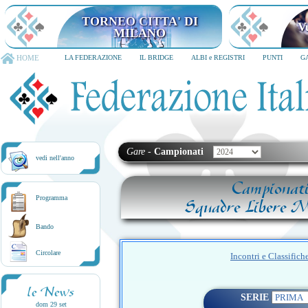
TORNEO CITTA' DI MILANO
6-8 dicembre 2026
HOME
LA FEDERAZIONE
IL BRIDGE
ALBI e REGISTRI
PUNTI
G
Gare
-
Campionati
vedi nell'anno
Campionat
Programma
Squadre Libere M
Bando
Circolare
Incontri e Classifich
le News
SERIE
dom 29 set