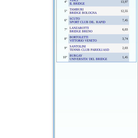
VINCI
4°
13,97
IL BRIDGE
TAMBURI
5°
12,55
BRIDGE BOLOGNA
SCUTO
6°
7,45
SPORT CLUB DIL. RAPID
LANZAROTTI
7°
6,03
BRIDGE BRENO
BORTOLETTI
8°
3,74
VITTORIO VENETO
SANTOLINI
9°
2,03
TENNIS CLUB PARIOLI ASD
BURGAY
10°
1,45
UNIVERSITA' DEL BRIDGE