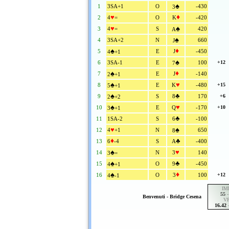
♠
1
3SA+1
O
-430
3
♥
♦
2
4
=
O
K
-420
♥
♠
3
4
=
S
420
A
♠
4
3SA+2
N
660
J
♠
♦
5
E
J
-450
4
+1
♠
6
3SA-1
E
100
+12
7
♠
♦
7
E
J
-140
2
+1
♠
♥
8
E
K
-480
+15
5
+1
♠
♣
9
S
8
170
+6
2
+2
♠
♥
10
E
Q
-170
+10
3
+1
♣
11
1SA-2
S
6
-100
♥
♠
12
4
+1
N
650
8
♦
♣
13
6
-4
S
A
-400
♠
♥
14
N
3
140
3
=
♠
♣
15
O
9
-450
4
+1
♠
♦
16
O
3
100
+12
4
-1
IM
55
Benvenuti - Bridge Cesena
VP
16.42