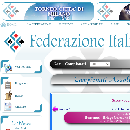
TORNEO CITTA' DI MILANO
6-8 dicembre 2026
HOME
LA FEDERAZIONE
IL BRIDGE
ALBI e REGISTRI
PUNTI
G
Gare
-
Campionati
vedi nell'anno
Campionati Assol
Programma
Bando
Score - Squ
Circolare
tavolo 4
tutti i risulta
Score dell
Benvenuti - Bridge Cesena
vs
SERIE B|GIRONE L|
le News
dom 3 giu