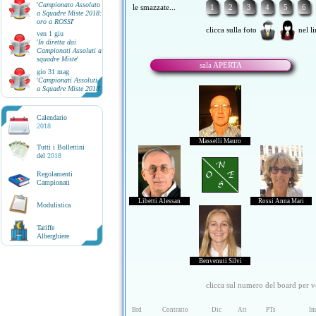
'
Campionato Assoluto
le smazzate...
1
2
3
4
5
6
a Squadre Miste 2018:
oro a ROSSI
'
clicca sulla foto
nel li
ven 1 giu
'
In diretta dai
Campionati Assoluti a
squadre Miste
'
sala APERTA
gio 31 mag
'
Campionati Assoluti
a Squadre Miste 2018
'
Calendario
2018
Masselli Mauro
Tutti i Bollettini
del
2018
N
O E
Regolamenti
Campionati
S
Libetti Alessan
Rossi Anna Mari
Modulistica
Tariffe
Alberghiere
Benvenuti Silvi
clicca sul numero del board per ve
Brd
Contratto
Dic
Att
PTs
Im