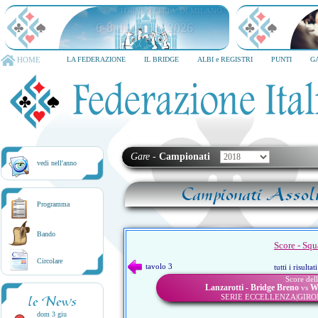
TORNEO CITTA' DI MILANO
6-8 dicembre 2026
HOME
LA FEDERAZIONE
IL BRIDGE
ALBI e REGISTRI
PUNTI
G
Gare
-
Campionati
vedi nell'anno
Campionati Assol
Programma
Bando
Score - Squ
Circolare
tavolo 3
tutti i risulta
Score dell
Lanzarotti - Bridge Breno
Wa
vs
SERIE ECCELLENZA|GIRO
le News
dom 3 giu