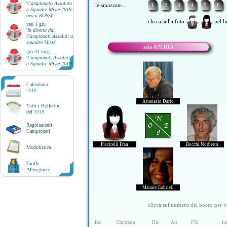
'
Campionato Assoluto
le smazzate...
1
2
3
4
5
6
a Squadre Miste 2018:
oro a ROSSI
'
clicca sulla foto
nel li
ven 1 giu
'
In diretta dai
Campionati Assoluti a
squadre Miste
'
sala APERTA
gio 31 mag
'
Campionati Assoluti
a Squadre Miste 2018
'
Calendario
2018
Attanasio Dario
Tutti i Bollettini
del
2018
N
O E
Regolamenti
Campionati
S
Piscitelli Fran
Bocchi Norberto
Modulistica
Tariffe
Alberghiere
Manara Gabriell
clicca sul numero del board per ve
Brd
Contratto
Dic
Att
PTs
Im