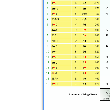
♥
♣
1
4
=
E
7
-420
♠
♠
2
S
170
+3
3
+1
J
♦
♣
3
3
-1
S
10
-50
+3
♣
4
3SA-3
O
Q
300
♥
♣
5
5
-2
N
7
-200
♠
♥
6
O
6
100
+7
4
-1
♥
7
3SA=
S
6
600
+12
♠
♣
8
O
K
-140
2
+1
♠
♣
9
E
J
300
+14
6
-3
♠
♣
10
S
2
620
4
=
♥
♦
11
4
-3
E
K
150
+6
♠
♦
12
E
A
100
+2
4
-2
♦
♥
13
3
-1
S
J
-100
+1
♦
♦
14
6
-1
N
A
-50
♠
15
3SA=
E
-400
2
♥
♣
16
3
+1
S
A
170
+6
IM
54
Lanzarotti - Bridge Breno
VP
15.92