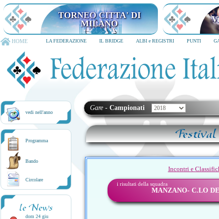
TORNEO CITTA' DI MILANO
6-8 dicembre 2026
HOME
LA FEDERAZIONE
IL BRIDGE
ALBI e REGISTRI
PUNTI
G
Gare
-
Campionati
vedi nell'anno
Festival
Programma
Bando
Incontri e Classifi
Circolare
i risultati della squadra
MANZANO- C.LO DE
le News
dom 24 giu