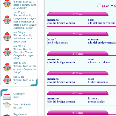
'
Festival Over 61: il
1ª fase -
titolo a squadre open
a Caldarelli
'
ven 22 giu
1° Turno
'
Festival Over 61,
Campionati a coppie
manzano
back
open e femminili: il
c.lo del bridge venezia
c.lo del bridge venezia
titolo a Cervi-Chizzoli
e Ramella-Rosetta
'
mer 20 giu
2° Turno
'
Festival Over 61,
individuale: oro a
luceno'
manzano
Renzo Mieti
'
lux bridge pesaro
c.lo del bridge venezia
mar 19 giu
'
Festival Over 61:
Ghezzi-La Novara
3° Turno
Campioni a coppie
Miste
'
manzano
cesati
c.lo del bridge venezia
a.b.a./t.c.a. milano
dom 17 giu
'
Festival Over 61: oro
a Franco-Bergamasca
Bridge
'
4° Turno
sab 16 giu
manzano
croci
'
Festival Over 61 al
c.lo del bridge venezia
bridge villasanta
via
'
5° Turno
Calendario
2018
manzano
la novara
c.lo del bridge venezia
monza bridge
Tutti i Bollettini
del
2018
6° Turno
Regolamenti