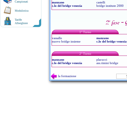
Campionati
manzano
castelli
c.lo del bridge venezia
bridge institute 2000
Modulistica
Tariffe
2ª fase -
Alberghiere
1° Turno
vassallo
manzano
nuovo bridge insieme
c.lo del bridge venezia
2° Turno
manzano
placucci
c.lo del bridge venezia
ass.rimini bridge
la formazione