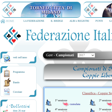
TORNEO CITTA' DI
V
MILANO
HOME
LA FEDERAZIONE
IL BRIDGE
ALBI e REGISTRI
PUNTI
G
Gare
-
Campionati
vedi nell'anno
Campionati di S
Programma
Coppie Libe
Bando
Circolare
Classifica - Coppie Si
1ª sessione
2ª sessione
cumulata
i Bollettini
4ª sessione
5ª sessione
dom 26 mar