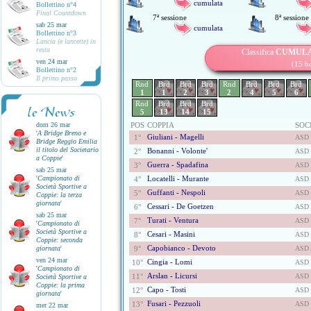
cumulata
Bollettino n°4
Final Countdown
7ª sessione
8ª sessione
sab 25 mar
cumulata
Bollettino n°3
Lancia (e lancette) in
resta
Classifica
CUMUL
ven 24 mar
(15 b
Bollettino n°2
Il primo passo
Rnd
Brd
Brd
Brd
Rnd
Brd
Brd
Brd
1
1
2
3
2
4
5
6
Rnd
Brd
Brd
Brd
le News
5
13
14
15
dom 26 mar
POS
COPPIA
SOC
'
A Bridge Breno e
Giuliani - Magelli
1°
ASD
Bridge Reggio Emilia
il titolo del Societario
Bonanni - Volonte'
2°
ASD 
a Coppie
'
Guerra - Spadafina
3°
ASD
sab 25 mar
'
Campionato di
Locatelli - Murante
4°
ASD
Società Sportive a
Guffanti - Nespoli
5°
ASD
Coppie: la terza
giornata
'
Cessari - De Goetzen
6°
ASD
sab 25 mar
Turati - Ventura
7°
ASD
'
Campionato di
Società Sportive a
Cesari - Masini
8°
ASD
Coppie: seconda
Capobianco - Devoto
giornata
'
9°
ASD 
ven 24 mar
Cingia - Lomi
10°
ASD
'
Campionato di
Arslan - Licursi
11°
ASD 
Società Sportive a
Coppie: la prima
Capo - Tosti
12°
ASD 
giornata
'
Fusari - Pezzuoli
13°
ASD
mer 22 mar