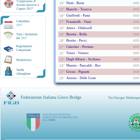
'
Campionato di
Nesti - Rossi
14°
ASD
Società Sportive a
Coppie 2017
'
Bianchi - Toracca
15°
ASD 
Giuffredi - Pasta
16°
ASD 
Calendario
Frassinelli - Viani
17°
ASD 
2017
Amici - Glidewell
18°
ASD
Beretta - Rolla
Tutti i Bollettini
19°
ASD
del
2017
Bonito - Pecci
20°
ASD 
Regolamenti
Calzolari - Persiani
21°
ASD 
Campionati
Venni - Venturi
22°
ASD
Degli Albizzi - Siciliano
23°
ASD 
Modulistica
Manini - Pancaldi - Bye
24°
ASD 
Tariffe
Grossi - Pignatti
25°
ASD 
Alberghiere
Azzoni - Delle Coste
26°
ASD 
Federazione Italiana Gioco Bridge
Via Giorgio Washingt