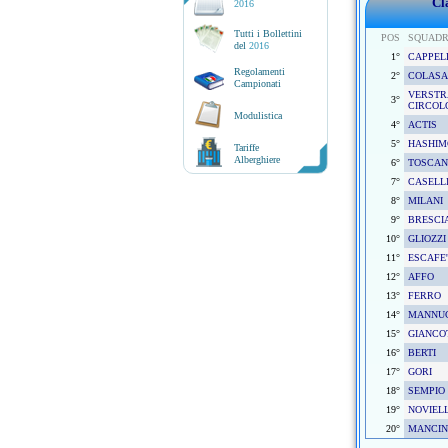
Cl
2016
Tutti i Bollettini
POS
SQUAD
del
2016
1°
CAPPEL
Regolamenti
2°
COLASA
Campionati
VERSTR
3°
CIRCOLO
Modulistica
4°
ACTIS
5°
HASHIM
Tariffe
Alberghiere
6°
TOSCA
7°
CASELL
8°
MILANI
9°
BRESCI
10°
GLIOZZI
11°
ESCAFE'
12°
AFFO
13°
FERRO
14°
MANNU
15°
GIANCO
16°
BERTI
17°
GORI
18°
SEMPIO
19°
NOVIEL
20°
MANCIN