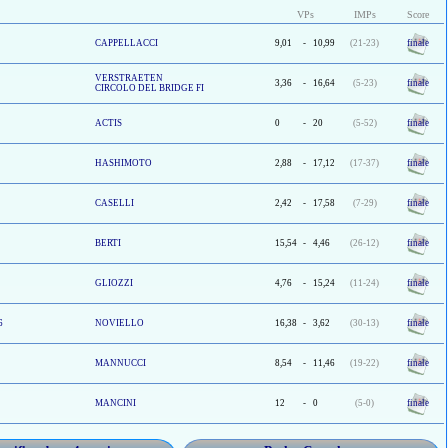
VPs
IMPs
Score
CAPPELLACCI
9,01
-
10,99
(21-23)
finale
VERSTRAETEN
3,36
-
16,64
(5-23)
finale
CIRCOLO DEL BRIDGE FI
ACTIS
0
-
20
(5-52)
finale
HASHIMOTO
2,88
-
17,12
(17-37)
finale
CASELLI
2,42
-
17,58
(7-29)
finale
BERTI
15,54
-
4,46
(26-12)
finale
GLIOZZI
4,76
-
15,24
(11-24)
finale
6
NOVIELLO
16,38
-
3,62
(30-13)
finale
MANNUCCI
8,54
-
11,46
(19-22)
finale
MANCINI
12
-
0
(5-0)
finale