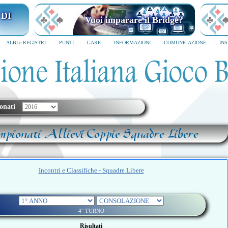
I MILANO
Vuoi imparare il Bridge?
6
SCRIVICI SUBITO
ALBI e REGISTRI
PUNTI
GARE
INFORMAZIONI
COMUNICAZIONE
IN
onati
mpionati Allievi Coppie Squadre Libere
Incontri e Classifiche - Squadre Libere
4° TURNO
Risultati