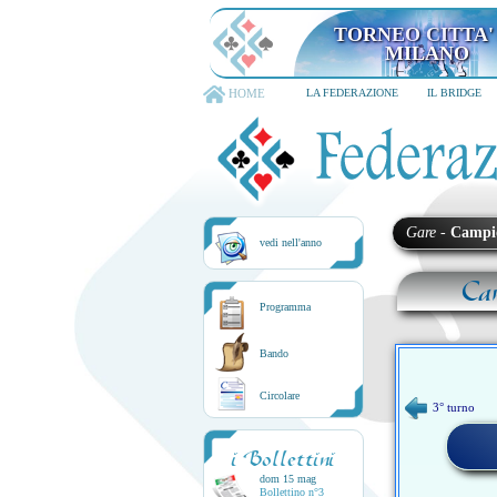
TORNEO CITTA' D
6-8 dicembre 202
HOME
LA FEDERAZIONE
IL BRIDGE
Gare
-
Campi
vedi nell'anno
Ca
Programma
Bando
Circolare
3° turno
i Bollettini
dom 15 mag
Bollettino n°3