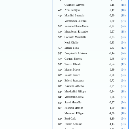
Giannotti Alfredo
-0,18
(18)
48°
Affo' Giorgio
-0,19
(18)
49°
Mondini Lucrezia
-0,20
(18)
Verstraeten Lorenzo
-0,20
(24)
51°
Romano Eliana Maria
-0,22
(24)
52°
Maccabruni Riccardo
-0,27
(18)
53°
Cecinato Maristella
-0,33
(24)
Koch Giulio
-0,33
(24)
55°
Maisto Elisa
-0,43
(12)
56°
Pasquinelli Adriano
-0,44
(24)
57°
Gargani Simona
-0,46
(24)
58°
Teruzzi Olindo
-0,54
(12)
59°
Monari Marco
-0,59
(24)
60°
Rosato Franco
-0,70
(24)
61°
Belotti Francesca
-0,72
(24)
62°
Noviello Alberto
-0,91
(24)
63°
Mandorlini Filippo
-0,94
(18)
64°
Mascitelli Grazia
-0,96
(24)
65°
Scotti Marcello
-0,97
(24)
66°
Roscioli Martina
-1,00
(18)
Mannucci Filippo
-1,00
(18)
68°
Berti Carla
-1,10
(24)
69°
Ferraro Antonio
-1,13
(24)