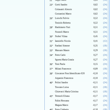
22°
Seppi Fabio
0,63
(18)
23°
Gotti Sandro
0,62
(24)
Colasanti Alessio
0,62
(24)
Costantini Marco
0,62
(24)
26°
Luischi Fulvio
0,52
(24)
Toniolo Roberta
0,52
(24)
28°
Hashimoto Yuri
0,51
(24)
Nozzoli Marco
0,51
(24)
30°
Noferi Vilma
0,45
(24)
31°
Ianniello Nicola
0,41
(12)
32°
Fanfani Simone
0,35
(18)
33°
Massaro Mauro
0,29
(18)
34°
Ferro Carlo
0,27
(24)
Sguera Maria Grazia
0,27
(24)
36°
Toni Paola
0,15
(24)
37°
Milani Francesco
-0,09
(18)
38°
Giocatore Non Identificato 020
-0,10
(24)
Arganini Francesca
-0,10
(24)
40°
Polini Sandro
-0,11
(24)
Toscano Luisa
-0,11
(18)
Chiavacci Maria Cristina
-0,11
(18)
43°
Terzuoli Eliana
-0,17
(24)
Falini Rossana
-0,17
(24)
Magara Marco
-0,17
(24)
46°
Ferro Umberto
-0,18
(18)