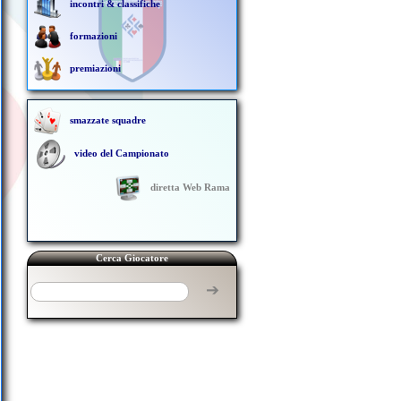
incontri & classifiche
formazioni
premiazioni
smazzate squadre
video del Campionato
diretta Web Rama
Cerca Giocatore
➔