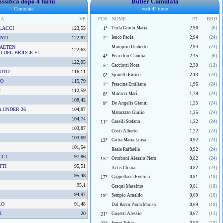
assifica dopo 4 turni
Butler Cumulata
Cumulata
vedi 4° turno
RA
VP
POS
NOME
PT
BRD
LACCI
123,55
1°
Turla Guido Maria
2,96
(6)
NTI
122,87
2°
Ienco Paola
2,94
(24)
AETEN
Minoprio Umberto
2,94
(24)
122,63
 DEL BRIDGE FI
4°
Pisicchio Claudia
2,45
(6)
122,05
5°
Cacciotti Nora
2,30
(12)
OTO
116,11
6°
Spinelli Enrico
2,13
(24)
NO
115,79
7°
Prascina Emiliana
1,96
(24)
I
112,59
8°
Minucci Marì
1,79
(24)
108,42
9°
De Angelis Gianni
1,25
(24)
A UNDER 26
104,87
Matarazzo Giulio
1,25
(24)
104,74
11°
Caselli Stefano
1,22
(24)
103,87
Costi Alberto
1,22
(24)
103,69
13°
Golia Maria Luisa
0,92
(24)
101,54
Reale Raffaella
0,92
(24)
CCI
97,86
15°
Ottoboni Alessio Piero
0,82
(24)
TTI
95,51
Actis Chiara
0,82
(24)
95,48
17°
Cappellacci Evelina
0,81
(18)
95,1
Cesqui Massimo
0,81
(18)
94,97
19°
Sempio Arnaldo
0,69
(18)
LO
91,48
Dal Barco Paola Marisa
0,69
(18)
I
20
21°
Gosetti Alessio
0,67
(12)