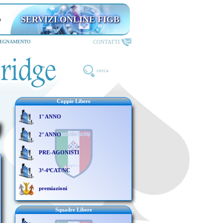
SERVIZI ONLINE FIGB
riservati ai TESSERATI
CONTATTI
SEGNAMENTO
cerca
Coppie Libere
1° ANNO
2° ANNO
PRE-AGONISTI
3ª-4ªCAT/NC
premiazioni
Squadre Libere