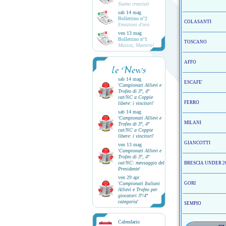
Siamo cresciuti
sab 14 mag
Bollettino n°2
COLASANTI
Emozioni d'oro
ven 13 mag
Bollettino n°1
TOSCANO
Musica, Maestro!
AFFO
le News
sab 14 mag
ESCAFE'
'
Campionati Allievi e
Trofeo di 3ª, 4ª
cat/NC a Coppie
FERRO
libere: i vincitori
'
sab 14 mag
'
Campionati Allievi e
MILANI
Trofeo di 3ª, 4ª
cat/NC a Coppie
libere: i vincitori
'
GIANCOTTI
ven 13 mag
'
Campionati Allievi e
Trofeo di 3ª, 4ª
cat/NC: messaggio del
BRESCIA UNDER 2
Presidente
'
ven 29 apr
'
Campionati Italiani
GORI
Allievi e Trofeo per
giocatori 3ª/4ª
categoria
'
SEMPIO
Calendario