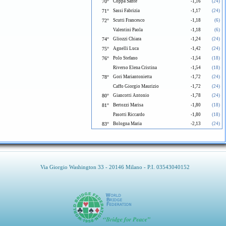
70°
Coppa Sante
-1,16
(24)
71°
Sassi Fabrizia
-1,17
(24)
72°
Scutti Francesco
-1,18
(6)
Valentini Paola
-1,18
(6)
74°
Gliozzi Chiara
-1,24
(24)
75°
Agnelli Luca
-1,42
(24)
76°
Polo Stefano
-1,54
(18)
Riverso Elena Cristina
-1,54
(18)
78°
Gori Mariantonietta
-1,72
(24)
Caffo Giorgio Maurizio
-1,72
(24)
80°
Giancotti Antonio
-1,78
(24)
81°
Bertozzi Marisa
-1,80
(18)
Pasotti Riccardo
-1,80
(18)
83°
Bologna Maria
-2,13
(24)
Via Giorgio Washington 33 - 20146 Milano - P.I. 03543040152