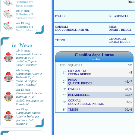
Risul
Bollettino n°3
Siamo cresciuti
sab 14 mag
Bollettino n°2
D'ALLIO
BELARDINELLI
Emozioni d'oro
ven 13 mag
Bollettino n°1
CORNALI
PIRAS
NUOVO BRIDGE INSIEME
QUARTU BRIDGE
Musica, Maestro!
GRAMAGLIA
TRIONI
CECINA BRIDGE
le News
sab 14 mag
'
Campionati Allievi e
Classifica dopo 1 turno
Trofeo di 3ª, 4ª
Cumulata
cat/NC a Coppie
libere: i vincitori
'
POS
SQUADRA
VP
sab 14 mag
GRAMAGLIA
1°
45
'
Campionati Allievi e
CECINA BRIDGE
Trofeo di 3ª, 4ª
PIRAS
cat/NC a Coppie
2°
42,47
QUARTU BRIDGE
libere: i vincitori
'
3°
D'ALLIO
40,96
ven 13 mag
'
Campionati Allievi e
4°
BELARDINELLI
35,57
Trofeo di 3ª, 4ª
cat/NC: messaggio del
CORNALI
5°
32,5
NUOVO BRIDGE INSIEME
Presidente
'
ven 29 apr
6°
TRIONI
30,46
'
Campionati Italiani
Allievi e Trofeo per
giocatori 3ª/4ª
categoria
'