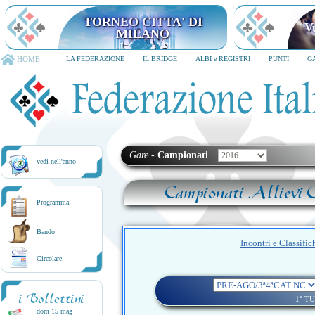
TORNEO CITTA' DI
V
MILANO
HOME
LA FEDERAZIONE
IL BRIDGE
ALBI e REGISTRI
PUNTI
G
Gare
-
Campionati
vedi nell'anno
Campionati Allievi C
Programma
Bando
Incontri e Classific
Circolare
i Bollettini
1° T
dom 15 mag