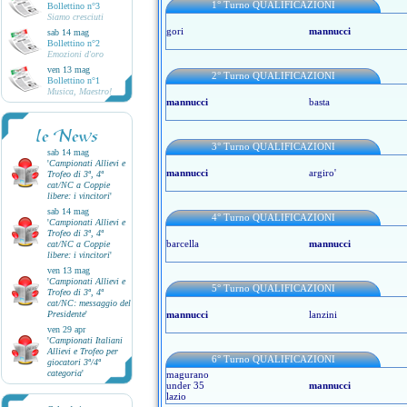
1° Turno QUALIFICAZIONI
Bollettino n°3
Siamo cresciuti
gori
mannucci
sab 14 mag
Bollettino n°2
Emozioni d'oro
ven 13 mag
2° Turno QUALIFICAZIONI
Bollettino n°1
Musica, Maestro!
mannucci
basta
le News
3° Turno QUALIFICAZIONI
sab 14 mag
'
Campionati Allievi e
mannucci
argiro'
Trofeo di 3ª, 4ª
cat/NC a Coppie
libere: i vincitori
'
sab 14 mag
4° Turno QUALIFICAZIONI
'
Campionati Allievi e
Trofeo di 3ª, 4ª
barcella
mannucci
cat/NC a Coppie
libere: i vincitori
'
ven 13 mag
'
Campionati Allievi e
5° Turno QUALIFICAZIONI
Trofeo di 3ª, 4ª
cat/NC: messaggio del
Presidente
'
mannucci
lanzini
ven 29 apr
'
Campionati Italiani
Allievi e Trofeo per
6° Turno QUALIFICAZIONI
giocatori 3ª/4ª
categoria
'
magurano
under 35
mannucci
lazio