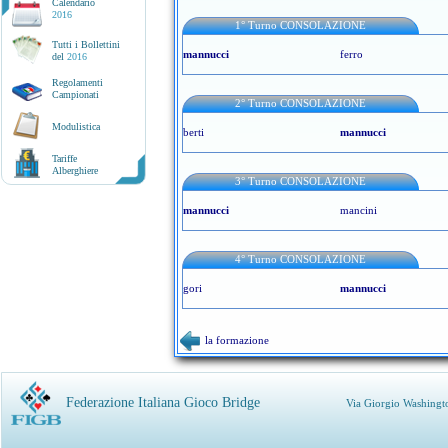
Calendario
2016
1° Turno CONSOLAZIONE
Tutti i Bollettini
mannucci
ferro
del
2016
Regolamenti
Campionati
2° Turno CONSOLAZIONE
Modulistica
berti
mannucci
Tariffe
Alberghiere
3° Turno CONSOLAZIONE
mannucci
mancini
4° Turno CONSOLAZIONE
gori
mannucci
la formazione
Federazione Italiana Gioco Bridge
Via Giorgio Washingt