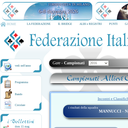
TORNEO CITTA' DI MILANO
6-8 dicembre 2026
HOME
LA FEDERAZIONE
IL BRIDGE
ALBI e REGISTRI
PUNTI
G
Gare
-
Campionati
vedi nell'anno
Campionati Allievi C
Programma
Bando
Incontri e Classific
Circolare
i risultati della squadra
MANNUCCI - Np
i Bollettini
dom 15 mag