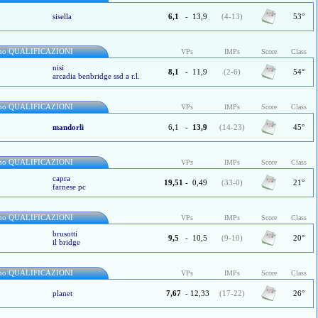
sisella
6,1
-
13,9
(4-13)
53°
rno QUALIFICAZIONI
VPs
IMPs
Score
Class
nisi
8,1
-
11,9
(2-6)
54°
arcadia benbridge ssd a r.l.
rno QUALIFICAZIONI
VPs
IMPs
Score
Class
mandorli
6,1
-
13,9
(14-23)
45°
rno QUALIFICAZIONI
VPs
IMPs
Score
Class
capra
19,51
-
0,49
(33-0)
21°
farnese pc
rno QUALIFICAZIONI
VPs
IMPs
Score
Class
brusotti
9,5
-
10,5
(9-10)
20°
il bridge
rno QUALIFICAZIONI
VPs
IMPs
Score
Class
planet
7,67
-
12,33
(17-22)
26°