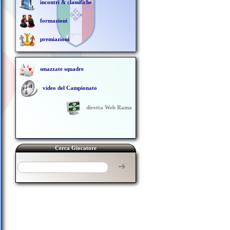
incontri & classifiche
formazioni
premiazioni
smazzate squadre
video del Campionato
diretta Web Rama
Cerca Giocatore
➔