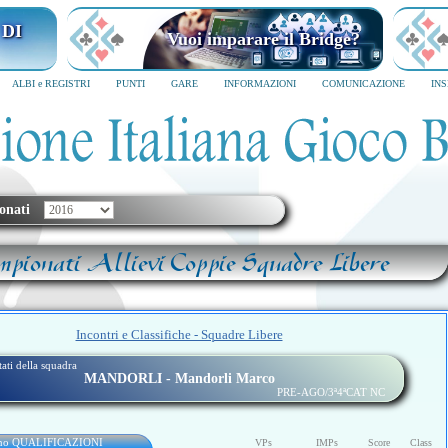
 DI
Vuoi imparare il Bridge?
ALBI e REGISTRI
PUNTI
GARE
INFORMAZIONI
COMUNICAZIONE
IN
onati
mpionati Allievi Coppie Squadre Libere
Incontri e Classifiche - Squadre Libere
ltati della squadra
MANDORLI - Mandorli Marco
PRE-AGO/3ª4ªCAT NC
rno QUALIFICAZIONI
VPs
IMPs
Score
Class