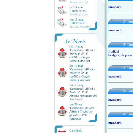
Siamo cresciuti
mandorli
sab 14 mag
Bollettino n°2
Emozioni d'oro
ven 13 mag
2° Tu
Bollettino n°1
Musica, Maestro!
mandorli
le News
3° Tu
sab 14 mag
'
Campionati Allievi e
frediani
Trofeo di 3ª, 4ª
bridge club prato
cat/NC a Coppie
libere: i vincitori
'
sab 14 mag
4° Tu
'
Campionati Allievi e
Trofeo di 3ª, 4ª
mandorli
cat/NC a Coppie
libere: i vincitori
'
ven 13 mag
'
Campionati Allievi e
5° Tu
Trofeo di 3ª, 4ª
cat/NC: messaggio del
Presidente
'
mandorli
ven 29 apr
'
Campionati Italiani
Allievi e Trofeo per
6° Tu
giocatori 3ª/4ª
categoria
'
mandorli
Calendario