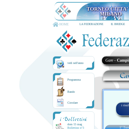
TORNEO CITTA'
MILANO
HOME
LA FEDERAZIONE
IL BRIDGE
Gare
-
Campi
vedi nell'anno
Ca
Programma
Bando
Circolare
i risu
i Bollettini
dom 15 mag
1° Tu
Bollettino n°3