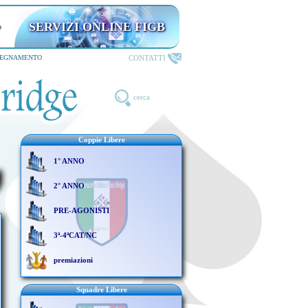
SERVIZI ONLINE FIGB
CONTATTI
SEGNAMENTO
cerca
Coppie Libere
1° ANNO
2° ANNO
PRE-AGONISTI
3ª-4ªCAT/NC
premiazioni
Squadre Libere