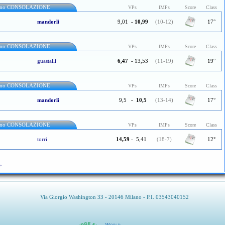
urno CONSOLAZIONE
VPs
IMPs
Score
Class
mandorli
9,01
-
10,99
(10-12)
17°
urno CONSOLAZIONE
VPs
IMPs
Score
Class
guastalli
6,47
-
13,53
(11-19)
19°
urno CONSOLAZIONE
VPs
IMPs
Score
Class
mandorli
9,5
-
10,5
(13-14)
17°
urno CONSOLAZIONE
VPs
IMPs
Score
Class
torri
14,59
-
5,41
(18-7)
12°
e
Via Giorgio Washington 33 - 20146 Milano - P.I. 03543040152