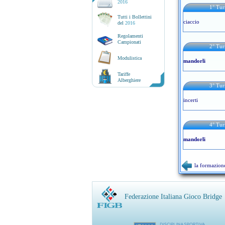
2016
1° T
Tutti i Bollettini
ciaccio
del
2016
Regolamenti
Campionati
2° T
Modulistica
mandorli
Tariffe
Alberghiere
3° T
incerti
4° T
mandorli
la formazion
Federazione Italiana Gioco Bridge