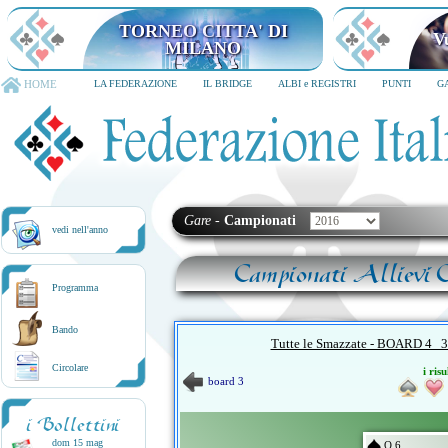
TORNEO CITTA' DI
V
MILANO
HOME
LA FEDERAZIONE
IL BRIDGE
ALBI e REGISTRI
PUNTI
G
Gare
-
Campionati
vedi nell'anno
Campionati Allievi C
Programma
Bando
Tutte le Smazzate - BOARD 
Circolare
i risu
board 3
i Bollettini
dom 15 mag
Q 6