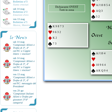
Bollettino n°3
Siamo cresciuti
A J 10 8 5 4
Dichiarante OVEST
sab 14 mag
Tutti in zona
A Q 3
Bollettino n°2
Emozioni d'oro
5 2
ven 13 mag
Bollettino n°1
Musica, Maestro!
No
K 9 8 7 3
9 6 3 2
Ovest
le News
K 2
S
sab 14 mag
7 3
'
Campionati Allievi e
Trofeo di 3ª, 4ª
cat/NC a Coppie
A J 10 4
libere: i vincitori
'
sab 14 mag
'
Campionati Allievi e
Trofeo di 3ª, 4ª
10 9 6 4
cat/NC a Coppie
libere: i vincitori
'
A K Q 9 4
ven 13 mag
'
Campionati Allievi e
Trofeo di 3ª, 4ª
cat/NC: messaggio del
Presidente
'
ven 29 apr
'
Campionati Italiani
Allievi e Trofeo per
giocatori 3ª/4ª
categoria
'