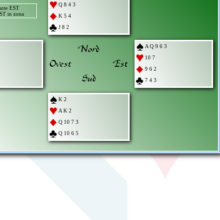
Q 8 4 3
ante EST
T in zona
K 5 4
J 8 2
Nord
A Q 9 6 3
10 7
Ovest
Est
9 6 2
Sud
7 4 3
K 2
A K 2
Q 10 7 3
Q 10 6 5