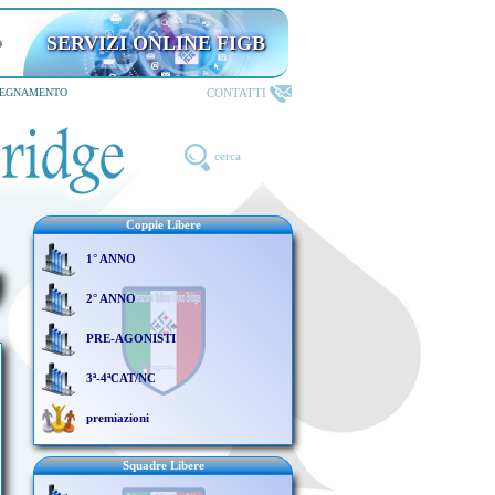
SERVIZI ONLINE FIGB
riservati ai TESSERATI
CONTATTI
SEGNAMENTO
cerca
Coppie Libere
1° ANNO
2° ANNO
PRE-AGONISTI
3ª-4ªCAT/NC
premiazioni
Squadre Libere