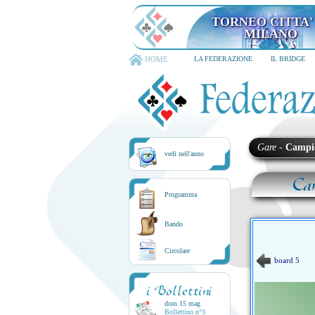
TORNEO CITTA' D
6-8 dicembre 202
HOME
LA FEDERAZIONE
IL BRIDGE
Gare
-
Campi
vedi nell'anno
Ca
Programma
Bando
Circolare
board 5
i Bollettini
dom 15 mag
Bollettino n°3