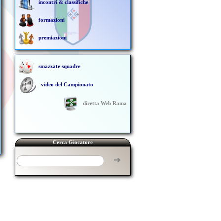
incontri & classifiche
formazioni
premiazioni
smazzate squadre
video del Campionato
diretta Web Rama
Cerca Giocatore
➔