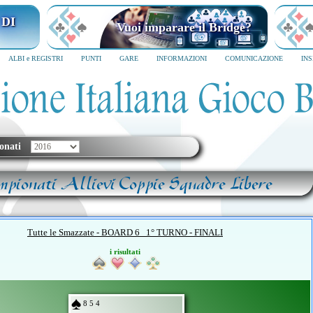
I MILANO
Vuoi imparare il Bridge?
6
SCRIVICI SUBITO
ALBI e REGISTRI
PUNTI
GARE
INFORMAZIONI
COMUNICAZIONE
IN
onati
mpionati Allievi Coppie Squadre Libere
Tutte le Smazzate - BOARD 6 1° TURNO - FINALI
i risultati
8 5 4