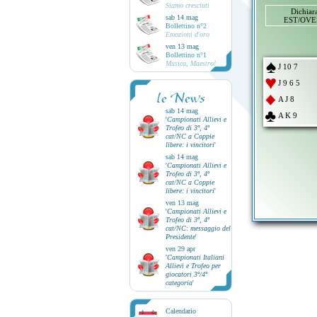
Siamo cresciuti
Dichiar
sab 14 mag
EST/OVES
Bollettino n°2
Emozioni d'oro
ven 13 mag
Bollettino n°1
Musica, Maestro!
J 10 7
J 9 6 5
le News
A J 8
sab 14 mag
A K 9
'
Campionati Allievi e
Trofeo di 3ª, 4ª
cat/NC a Coppie
libere: i vincitori
'
sab 14 mag
'
Campionati Allievi e
Trofeo di 3ª, 4ª
cat/NC a Coppie
libere: i vincitori
'
ven 13 mag
'
Campionati Allievi e
Trofeo di 3ª, 4ª
cat/NC: messaggio del
Presidente
'
ven 29 apr
'
Campionati Italiani
Allievi e Trofeo per
giocatori 3ª/4ª
categoria
'
Calendario