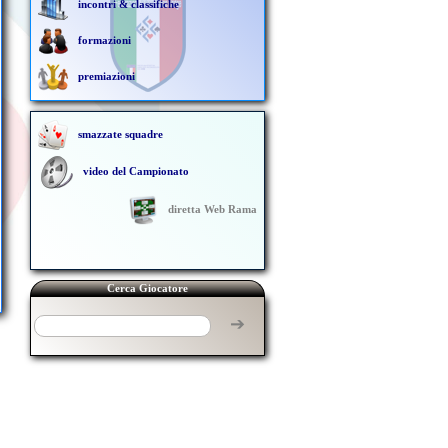
incontri & classifiche
formazioni
premiazioni
smazzate squadre
video del Campionato
diretta Web Rama
Cerca Giocatore
➔