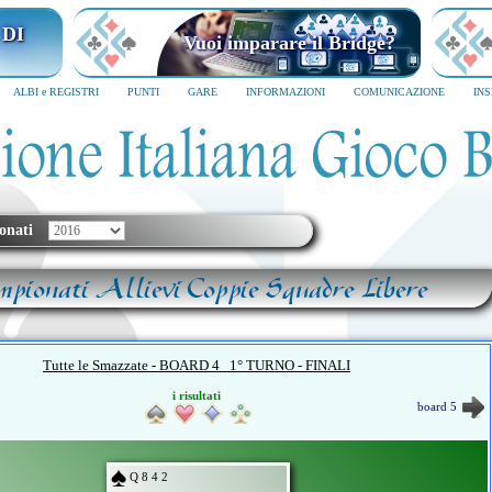
 DI
Vuoi imparare il Bridge?
ALBI e REGISTRI
PUNTI
GARE
INFORMAZIONI
COMUNICAZIONE
IN
onati
mpionati Allievi Coppie Squadre Libere
Tutte le Smazzate - BOARD 4 1° TURNO - FINALI
i risultati
board 5
Q 8 4 2