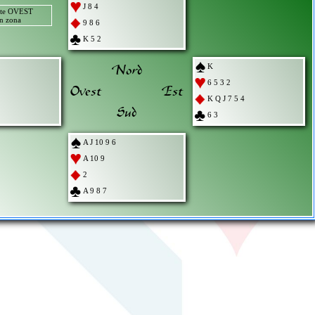
J 8 4
nte OVEST
in zona
9 8 6
K 5 2
Nord
K
6 5 3 2
Ovest
Est
K Q J 7 5 4
Sud
6 3
A J 10 9 6
A 10 9
2
A 9 8 7