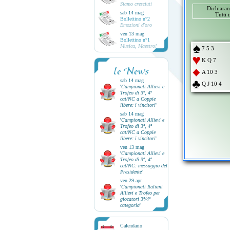
Siamo cresciuti
Dichiara
sab 14 mag
Tutti 
Bollettino n°2
Emozioni d'oro
ven 13 mag
Bollettino n°1
Musica, Maestro!
7 5 3
K Q 7
le News
A 10 3
sab 14 mag
Q J 10 4
'
Campionati Allievi e
Trofeo di 3ª, 4ª
cat/NC a Coppie
libere: i vincitori
'
sab 14 mag
'
Campionati Allievi e
Trofeo di 3ª, 4ª
cat/NC a Coppie
libere: i vincitori
'
ven 13 mag
'
Campionati Allievi e
Trofeo di 3ª, 4ª
cat/NC: messaggio del
Presidente
'
ven 29 apr
'
Campionati Italiani
Allievi e Trofeo per
giocatori 3ª/4ª
categoria
'
Calendario