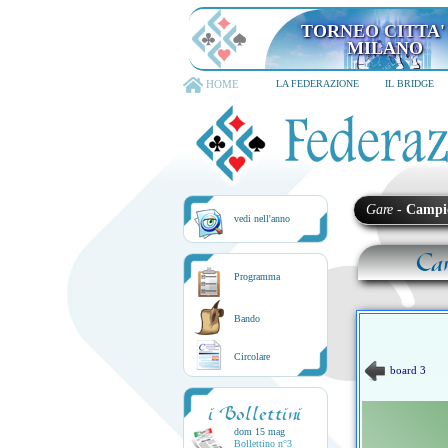
TORNEO CITTA'
MILANO
HOME
LA FEDERAZIONE
IL BRIDGE
Gare
-
Campi
vedi nell'anno
Ca
Programma
Bando
Circolare
board 3
i Bollettini
dom 15 mag
Bollettino n°3