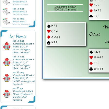
Bollettino n°3
Siamo cresciuti
K J 7
Dichiarante NORD
sab 14 mag
NORD/SUD in zona
J 9 7 6
Bollettino n°2
Emozioni d'oro
K Q
ven 13 mag
Bollettino n°1
Musica, Maestro!
No
9 7 6
Q 9 4
Ovest
le News
A Q 3 2
S
sab 14 mag
9 5 2
'
Campionati Allievi e
Trofeo di 3ª, 4ª
cat/NC a Coppie
A K J
libere: i vincitori
'
sab 14 mag
10 8 6 3
'
Campionati Allievi e
Trofeo di 3ª, 4ª
K 10
cat/NC a Coppie
libere: i vincitori
'
10 8 4 3
ven 13 mag
'
Campionati Allievi e
Trofeo di 3ª, 4ª
cat/NC: messaggio del
Presidente
'
ven 29 apr
'
Campionati Italiani
Allievi e Trofeo per
giocatori 3ª/4ª
categoria
'