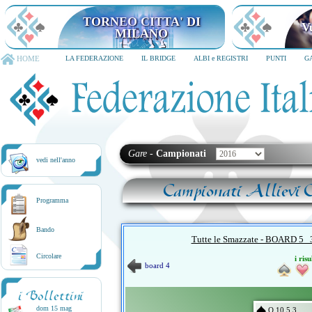
TORNEO CITTA' DI
V
MILANO
HOME
LA FEDERAZIONE
IL BRIDGE
ALBI e REGISTRI
PUNTI
G
Gare
-
Campionati
vedi nell'anno
Campionati Allievi C
Programma
Bando
Tutte le Smazzate - BOARD 
Circolare
i risu
board 4
i Bollettini
dom 15 mag
Q 10 5 3