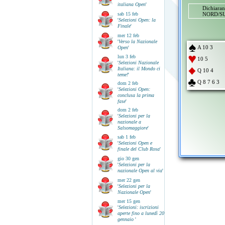
italiana Open
'
Dichiara
sab 15 feb
NORD/SU
'
Selezioni Open: la
Finale
'
mer 12 feb
'
Verso la Nazionale
A 10 3
Open
'
lun 3 feb
10 5
'
Selezioni Nazionale
Italiana: il Mondo ci
Q 10 4
teme!
'
Q 8 7 6 3
dom 2 feb
'
Selezioni Open:
conclusa la prima
fase
'
dom 2 feb
'
Selezioni per la
nazionale a
Salsomaggiore
'
sab 1 feb
'
Selezioni Open e
finale del Club Rosa
'
gio 30 gen
'
Selezioni per la
nazionale Open al via
'
mer 22 gen
'
Selezioni per la
Nazionale Open
'
mer 15 gen
'
Selezioni: iscrizioni
aperte fino a lunedì 20
gennaio
'