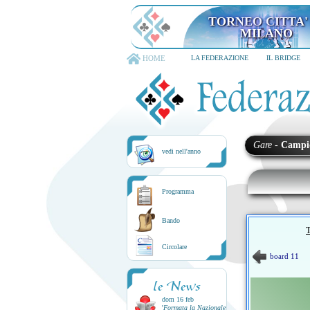
TORNEO CITTA'
MILANO
HOME
LA FEDERAZIONE
IL BRIDGE
Gare
-
Campi
vedi nell'anno
Programma
Bando
Circolare
board 11
le News
dom 16 feb
'
Formata la Nazionale