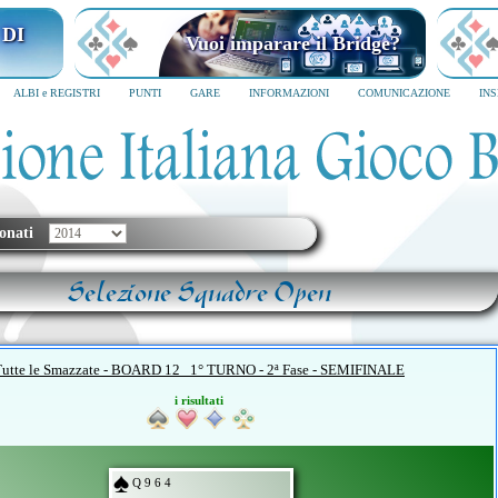
 DI
Vuoi imparare il Bridge?
ALBI e REGISTRI
PUNTI
GARE
INFORMAZIONI
COMUNICAZIONE
IN
onati
Selezione Squadre Open
Tutte le Smazzate - BOARD 12 1° TURNO - 2ª Fase - SEMIFINALE
i risultati
Q 9 6 4