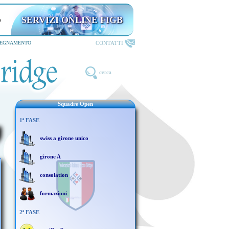
SERVIZI ONLINE FIGB
CONTATTI
SEGNAMENTO
cerca
Squadre Open
1ª FASE
swiss a girone unico
girone A
consolation
formazioni
2ª FASE