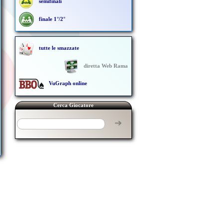
semifinali
finale 1°/2°
tutte le smazzate
diretta Web Rama
VuGraph online
Cerca Giocatore
➔