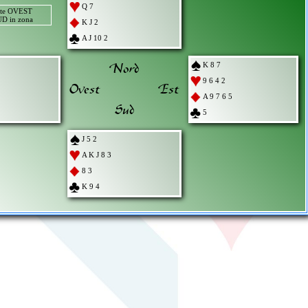
Q 7
nte OVEST
D in zona
K J 2
A J 10 2
Nord
K 8 7
9 6 4 2
Ovest
Est
A 9 7 6 5
Sud
5
J 5 2
A K J 8 3
8 3
K 9 4