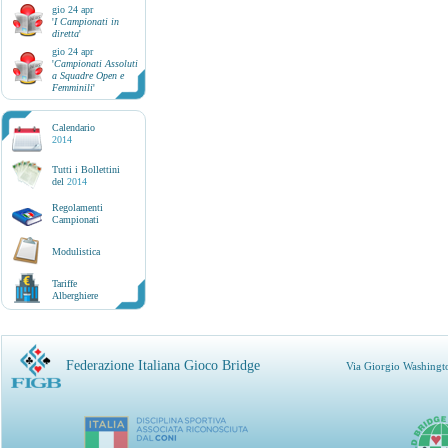
gio 24 apr
'
I Campionati in
diretta
'
gio 24 apr
'
Campionati Assoluti
a Squadre Open e
Femminili
'
Calendario
2014
Tutti i Bollettini
del
2014
Regolamenti
Campionati
Modulistica
Tariffe
Alberghiere
Federazione Italiana Gioco Bridge
Via Giorgio Washingt