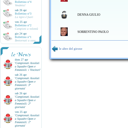
Bollettino n°4
Vendetta!
sab 26 apr
Bollettino n°3
DENNA GIULIO
La lepre è fuori
ven 25 apr
Bollettino n°2
Campioni a volontà
SORRENTINO PAOLO
gio 24 apr
Bollettino n°1
Bentornati a casa
le altre del girone
le News
dom 27 apr
'
Campionati Assoluti
a Squadre Open e
Femminili: i Vincitori
'
sab 26 apr
'
Campionati Assoluti
a Squadre Open e
Femminili: 3ª
giornata
'
sab 26 apr
'
Campionati Assoluti
a Squadre Open e
Femminili: 2ª
giornata
'
ven 25 apr
'
Campionati Assoluti
a Squadre Open e
Femminili: 1ª
giornata
'