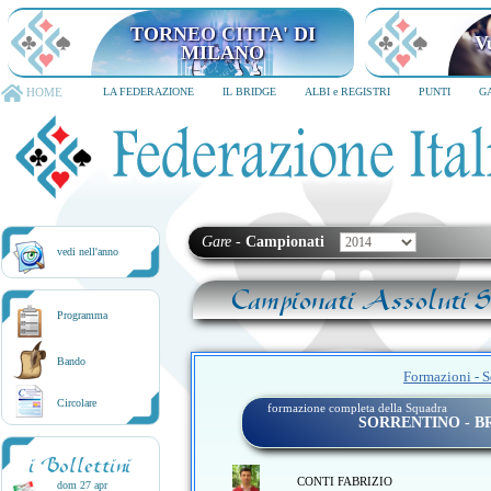
TORNEO CITTA' DI
V
MILANO
HOME
LA FEDERAZIONE
IL BRIDGE
ALBI e REGISTRI
PUNTI
G
Gare
-
Campionati
vedi nell'anno
Campionati Assoluti Sq
Programma
Bando
Formazioni - S
Circolare
formazione completa della Squadra
SORRENTINO - 
i Bollettini
CONTI FABRIZIO
dom 27 apr