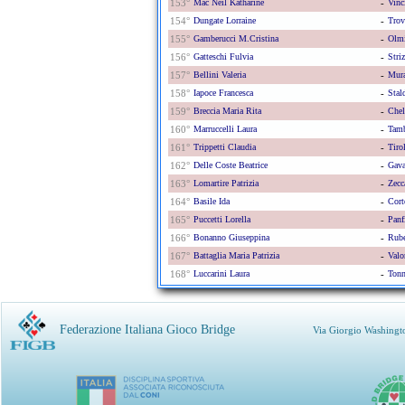
153°
Mac Neil Katharine
-
Vinc
154°
Dungate Lorraine
-
Trov
155°
Gamberucci M.cristina
-
Olmi
156°
Gatteschi Fulvia
-
Stri
157°
Bellini Valeria
-
Mura
158°
Iapoce Francesca
-
Stal
159°
Breccia Maria Rita
-
Chel
160°
Marruccelli Laura
-
Tamb
161°
Trippetti Claudia
-
Tiro
162°
Delle Coste Beatrice
-
Gava
163°
Lomartire Patrizia
-
Zecc
164°
Basile Ida
-
Cort
165°
Puccetti Lorella
-
Panf
166°
Bonanno Giuseppina
-
Rub
167°
Battaglia Maria Patrizia
-
Valo
168°
Luccarini Laura
-
Tonn
Federazione Italiana Gioco Bridge
Via Giorgio Washingt