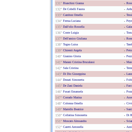
131°
Bianchini Gianna
-
Ross
132°
De Cobelli Fausta
-
Ardu
133°
Cambon Ornella
-
Tess
134°
Ferrua Luciana
-
Peyr
135°
Dall'olio Rossella
-
Gala
136°
Conte Luigia
-
Toma
137°
Dell'amico Giuliana
-
Roma
138°
Togno Luisa
-
Tamb
139°
Chirenti Angela
-
Petr
140°
Gianino Gloria
-
Pezz
141°
Marani Cristina Brucalassi
-
Mass
142°
Sala Cristina
-
Term
143°
Di Dio Giuseppina
-
Lanz
144°
Donati Simonetta
-
Folt
145°
De Zani Daniela
-
Facc
146°
Fusari Emanuela
-
Pozz
147°
Corrado Marina
-
Asset
148°
Colonna Ornella
-
Civi
149°
Martello Beatrice
-
Sant
150°
Collatina Simonetta
-
Di R
151°
Moscato Alessandra
-
Scia
152°
Caretti Antonella
-
Azzi