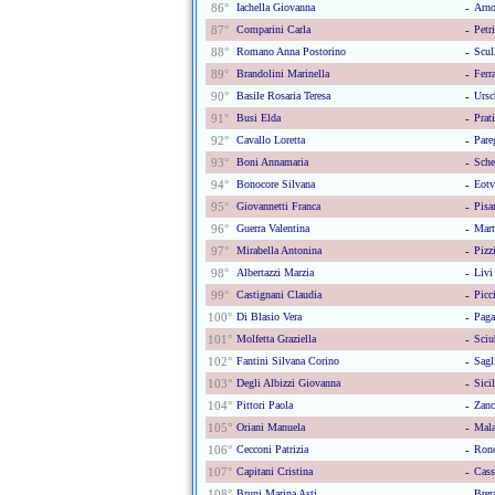
86°
Iachella Giovanna
-
Arno
87°
Comparini Carla
-
Petr
88°
Romano Anna Postorino
-
Scull
89°
Brandolini Marinella
-
Ferr
90°
Basile Rosaria Teresa
-
Ursc
91°
Busi Elda
-
Prat
92°
Cavallo Loretta
-
Pare
93°
Boni Annamaria
-
Sche
94°
Bonocore Silvana
-
Eotv
95°
Giovannetti Franca
-
Pisa
96°
Guerra Valentina
-
Mart
97°
Mirabella Antonina
-
Pizz
98°
Albertazzi Marzia
-
Livi
99°
Castignani Claudia
-
Picc
100°
Di Blasio Vera
-
Paga
101°
Molfetta Graziella
-
Sciu
102°
Fantini Silvana Corino
-
Sagl
103°
Degli Albizzi Giovanna
-
Sici
104°
Pittori Paola
-
Zanc
105°
Oriani Manuela
-
Mala
106°
Cecconi Patrizia
-
Ronc
107°
Capitani Cristina
-
Cass
108°
Bruni Marina Asti
-
Brer