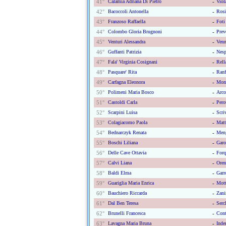
41°
Calamia Adriana Di Pietro
-
Viol
42°
Bacoccoli Antonella
-
Rosi
43°
Franzoso Raffaella
-
Foti
44°
Colombo Gloria Brugnoni
-
Prev
45°
Venturi Alessandra
-
Venn
46°
Guffanti Patrizia
-
Nesp
47°
Fala' Virginia Cosignani
-
Rell
48°
Pasquare' Rita
-
Ranf
49°
Carfagna Eleonora
-
Mona
50°
Polimeni Maria Bosco
-
Arco
51°
Castoldi Carla
-
Pero
52°
Scarpini Luisa
-
Scri
53°
Colagiacomo Paola
-
Matt
54°
Bednarczyk Renata
-
Meng
55°
Boschi Liliana
-
Garo
56°
Delle Cave Ottavia
-
Forq
57°
Calvi Liana
-
Oren
58°
Baldi Elma
-
Garr
59°
Guariglia Maria Enrica
-
Mott
60°
Bauchiero Riccarda
-
Zani
61°
Dal Ben Teresa
-
Serc
62°
Brunelli Francesca
-
Cont
63°
Lavagna Maria Bruna
-
Inde