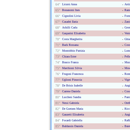
64°
Licursi Anna
-
Arsl
65°
Bonanomi Ines
-
Rame
66°
Cignolini Livia
-
Forn
67°
Casadei Ilaria
-
Zani
68°
Achilli Carla
-
Gron
69°
Gasparini Elisabetta
-
Verm
70°
Costa Margherita
-
Ghia
71°
Back Rossana
-
Cosm
72°
Montobbio Patrizia
-
Lomb
73°
Chiara Ester
-
Pell
74°
Bracco Franca
-
Mura
75°
Marchioni Silvia
-
Mosc
76°
Frugoni Francesca
-
Roma
77°
Uglioni Pinuccia
-
Vige
78°
De Brisis Isabelle
-
Angi
79°
Carrese Daniela
-
Cosc
80°
Lucchesi Sandra
-
Pant
81°
Nessi Gabriela
-
Oref
82°
De Goetzen Maria
-
Ric
83°
Ganzetti Elisabetta
-
Angi
84°
Focardi Gabriella
-
Raff
85°
Baldassin Daniela
-
Baie