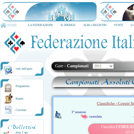
TORNEO CITTA' DI MILANO
6-8 dicembre 2026
HOME
LA FEDERAZIONE
IL BRIDGE
ALBI e REGISTRI
PUNTI
G
Gare
-
Campionati
vedi nell'anno
Campionati Assoluti C
Programma
Bando
Classifiche - Coppie Si
Circolare
1ª sessione
cumulata
i Bollettini
Classifica
CUMULA
(22 b
dom 1 apr