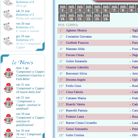
Bollettino n°4
18 to go
Brd
Brd
Brd
Brd
Brd
Brd
Brd
Brd
Brd
1
2
3
4
5
6
7
8
9
sab 31 mar
Bollettino n°3
Brd
Brd
Brd
Brd
Brd
Brd
Primo non vaticinare
19
20
21
22
23
24
ven 30 mar
POS
COPPIA
Bollettino n°2
1°
Aghemo Monica
-
Tagli
E' estate o inverno
gio 29 mar
2°
Costantini Giovanna
-
Miss
Bollettino n°1
3°
Giuffredi Pinuccia
-
Past
Al via i Campionati a
Coppie
4°
Manzano Alida
-
Piac
5°
Pavone Chiara
-
Negr
le News
6°
Golini Emanuela
-
Gale
7°
Giuntini Gabriella
-
Pare
dom 1 apr
'
Campionati a Coppie:
8°
Benvenuti Silvia
-
Arti
Carpentieri-Guarino e
Falà-Rella
'
9°
Dossena Angela
-
Ugli
sab 31 mar
10°
Frollo Giusi
-
Rumo
'
Campionati a Coppie:
18 board dalla fine
'
11°
Cima Fabiola
-
Carn
sab 31 mar
12°
Cattaneo Marisa
-
Fede
'
Campionati a
13°
Bianchi Valeria
-
Cada
Coppie: concluse le
semifinali
'
14°
Baravelli Patrizia
-
Catt
ven 30 mar
15°
Podesta' Laura
-
Resa
'
Campionati a Coppie:
concluse le
16°
Barone Cinzia Ciccarello
-
Lana
qualificazioni
'
17°
Grossi Simonetta
-
Peir
lun 26 mar
'
Al via i Campionati a
18°
Golin Cristina
-
Olivi
Coppie
'