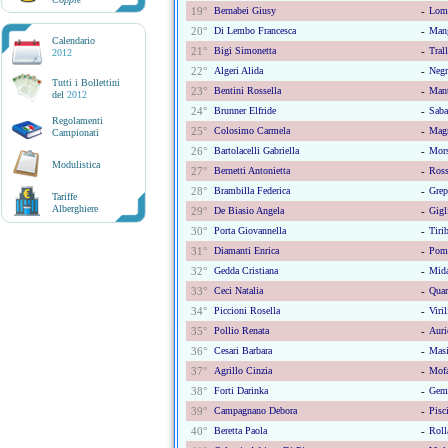
19°
Bernabei Giusy
-
Lomb
20°
Di Lembo Francesca
-
Mang
Calendario
21°
Bigi Simonetta
-
Tral
2012
22°
Algeri Alida
-
Negr
Tutti i Bollettini
23°
Bentini Rossella
-
Mant
del
2012
24°
Brunner Elfride
-
Saba
Regolamenti
25°
Colosimo Carmela
-
Magn
Campionati
26°
Bartolacelli Gabriella
-
Mors
Modulistica
27°
Bernetti Antonietta
-
Ross
28°
Brambilla Federica
-
Grep
Tariffe
Alberghiere
29°
De Biasio Angela
-
Gigl
30°
Porta Giovannella
-
Tiri
31°
Diamanti Enrica
-
Pomp
32°
Gedda Cristiana
-
Mida
33°
Ceci Natalia
-
Quar
34°
Piccioni Rosella
-
Viril
35°
Pollio Renata
-
Auri
36°
Cesari Barbara
-
Masi
37°
Agrillo Cinzia
-
Mofa
38°
Forti Darinka
-
Gemi
39°
Campagnano Debora
-
Pisci
40°
Beretta Paola
-
Roll