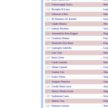
109°
Francescangeli Enrica
-
Main
110°
Bisceglia M.luisa
-
Lamo
111°
Gibertoni A.rita
-
Main
112°
Di Domenico M. Rachele
-
Gius
113°
Capatti Monica
-
Muss
114°
Garbosi Nicoletta
-
Viol
115°
Ammendolia Rina Ruggeri
-
Rugg
116°
Cosentino Deanna
-
Fani
117°
Monticelli Elisa Bezzi
-
Pisa
118°
Caprioglio Gabriella
-
Long
119°
Laus Clara
-
Merc
120°
Benci Gloria
-
Cost
121°
Casale Leonilde
-
Merc
122°
Abbate Carmela
-
Cola
123°
Grazzini Lila
-
Temp
124°
Scalco Wilma
-
Tota
125°
Stoppini Francesca
-
Stop
126°
Cavalli Maria Luisa
-
Amor
127°
Duboin Mirella Fucile
-
Negr
128°
Spallanzani Laura
-
Seve
129°
Maltoni Vera
-
Peda
130°
Paonessa Caterina
-
Tost