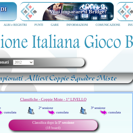
 DI
Vuoi imparare il Bridge?
ALBI e REGISTRI
PUNTI
GARE
INFORMAZIONI
COMUNICAZIONE
IN
onati
pionati Allievi Coppie Squadre Miste
Classifiche - Coppie Miste - 1° LIVELLO
e
2ª sessione
3ª sessione
cumulata
cumulata
cumulata
Classifica dopo la
1ª sessione
(18 board)