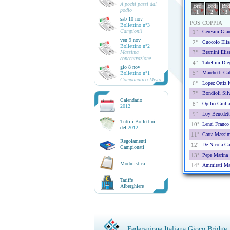
A pochi passi dal
Brd
Brd
Br
podio
1
2
3
sab 10 nov
POS
COPPIA
Bollettino n°3
Campioni!
1°
Ceresini Gian
ven 9 nov
2°
Cuocolo Elis
Bollettino n°2
Massima
3°
Bramini Elisa
concentrazione
4°
Tabellini Die
gio 8 nov
5°
Marchetti Gab
Bollettino n°1
Companatico Misto
6°
Lopez Ortiz K
7°
Bondioli Sil
Calendario
8°
Opilio Giulia
2012
9°
Loy Benedett
Tutti i Bollettini
10°
Lenzi Franco
del
2012
11°
Gatta Massim
Regolamenti
12°
De Nicola Gab
Campionati
13°
Pepe Marina
Modulistica
14°
Ammirati Ma
Tariffe
Alberghiere
Federazione Italiana Gioco Bridge