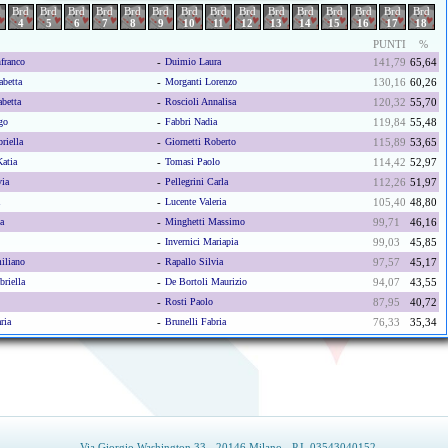
d
Brd
Brd
Brd
Brd
Brd
Brd
Brd
Brd
Brd
Brd
Brd
Brd
Brd
Brd
Brd
4
5
6
7
8
9
10
11
12
13
14
15
16
17
18
PUNTI
%
franco
-
Duimio Laura
141,79
65,64
abetta
-
Morganti Lorenzo
130,16
60,26
betta
-
Roscioli Annalisa
120,32
55,70
go
-
Fabbri Nadia
119,84
55,48
riella
-
Giornetti Roberto
115,89
53,65
atia
-
Tomasi Paolo
114,42
52,97
via
-
Pellegrini Carla
112,26
51,97
-
Lucente Valeria
105,40
48,80
a
-
Minghetti Massimo
99,71
46,16
-
Invernici Mariapia
99,03
45,85
iliano
-
Rapallo Silvia
97,57
45,17
riella
-
De Bortoli Maurizio
94,07
43,55
-
Rosti Paolo
87,95
40,72
ria
-
Brunelli Fabria
76,33
35,34
Via Giorgio Washington 33 - 20146 Milano - P.I. 03543040152