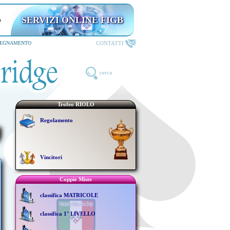
SERVIZI ONLINE FIGB
CONTATTI
SEGNAMENTO
cerca
Trofeo RIOLO
Regolamento
Vincitori
Coppie Miste
classifica MATRICOLE
classifica 1° LIVELLO