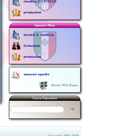
classifica 2° LIVELLO
premiazioni
Squadre Miste
incontri & classifiche
formazioni
premiazioni
smazzate squadre
diretta Web Rama
Cerca Giocatore
➔
Copyright 2003-2026