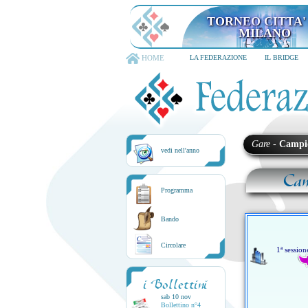
TORNEO CITTA'
MILANO
HOME
LA FEDERAZIONE
IL BRIDGE
Gare
-
Campi
vedi nell'anno
Cam
Programma
Bando
Circolare
1ª session
i Bollettini
sab 10 nov
Bollettino n°4