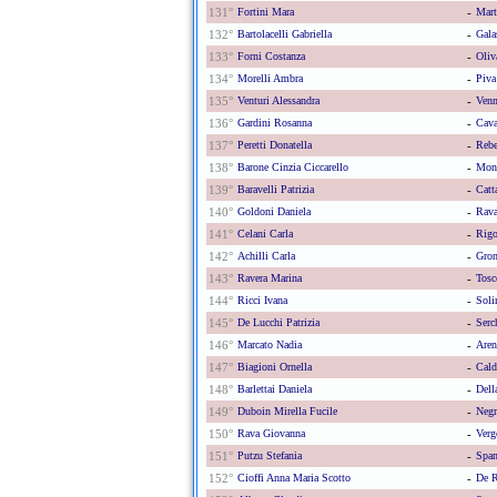
131°
Fortini Mara
-
Mart
132°
Bartolacelli Gabriella
-
Gala
133°
Forni Costanza
-
Oliv
134°
Morelli Ambra
-
Piva
135°
Venturi Alessandra
-
Venn
136°
Gardini Rosanna
-
Cava
137°
Peretti Donatella
-
Rebe
138°
Barone Cinzia Ciccarello
-
Mon
139°
Baravelli Patrizia
-
Catt
140°
Goldoni Daniela
-
Rava
141°
Celani Carla
-
Rigo
142°
Achilli Carla
-
Gron
143°
Ravera Marina
-
Tosc
144°
Ricci Ivana
-
Soli
145°
De Lucchi Patrizia
-
Serc
146°
Marcato Nadia
-
Aren
147°
Biagioni Ornella
-
Cald
148°
Barlettai Daniela
-
Dell
149°
Duboin Mirella Fucile
-
Negr
150°
Rava Giovanna
-
Verg
151°
Putzu Stefania
-
Span
152°
Cioffi Anna Maria Scotto
-
De R