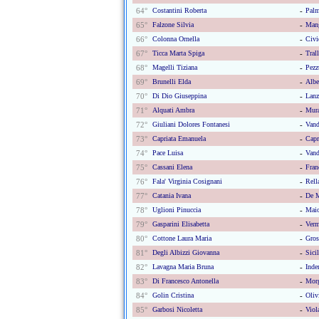
64°
Costantini Roberta
-
Palm
65°
Falzone Silvia
-
Man
66°
Colonna Ornella
-
Civi
67°
Ticca Marta Spiga
-
Tral
68°
Magelli Tiziana
-
Pezz
69°
Brunelli Elda
-
Albe
70°
Di Dio Giuseppina
-
Lanz
71°
Alquati Ambra
-
Mura
72°
Giuliani Dolores Fontanesi
-
Vand
73°
Capriata Emanuela
-
Capr
74°
Pace Luisa
-
Vand
75°
Cassani Elena
-
Fran
76°
Fala' Virginia Cosignani
-
Rell
77°
Catania Ivana
-
De M
78°
Uglioni Pinuccia
-
Maio
79°
Gasparini Elisabetta
-
Verm
80°
Cottone Laura Maria
-
Gros
81°
Degli Albizzi Giovanna
-
Sici
82°
Lavagna Maria Bruna
-
Inde
83°
Di Francesco Antonella
-
Morg
84°
Golin Cristina
-
Olivi
85°
Garbosi Nicoletta
-
Viol