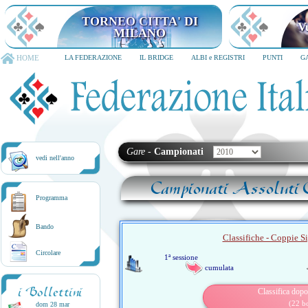
TORNEO CITTA' DI MILANO
6-8 dicembre 2026
HOME
LA FEDERAZIONE
IL BRIDGE
ALBI e REGISTRI
PUNTI
G
Gare
-
Campionati
vedi nell'anno
Campionati Assoluti C
Programma
Bando
Classifiche - Coppie Si
Circolare
1ª sessione
cumulata
i Bollettini
Classifica dopo
(22 b
dom 28 mar