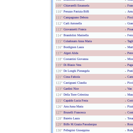
109°
Chiavarelli Emanuela
-
Fran
110°
Peruzzo Patrizia Biffi
-
Arm
111°
Campagnano Debora
-
Pisci
112°
Carli Antonella
-
Gian
113°
Giovannetti Franca
-
Pisa
114°
Brandolini Marinella
-
Ferr
115°
Coladonato Anna Maria
-
Tagli
116°
Bordignon Laura
-
Mart
117°
Algeri Alida
-
Pero
118°
Costantini Giovanna
-
Miss
119°
Di Blasio Vera
-
Paga
120°
De Longhi Pierangela
-
Prat
121°
Cima Fabiola
-
Carn
122°
Castignani Claudia
-
Picc
123°
Gardini Nice
-
Van 
124°
Della Torre Celestina
-
Maur
125°
Capaldo Lucia Festa
-
Corio
126°
Arra Anna Maria
-
Pizz
127°
Brunelli Francesca
-
Cont
128°
Baietto Laura
-
Tota
129°
Biffo M.grazia Passalacqua
-
Ross
130°
Pellegrini Giuseppina
-
Rub