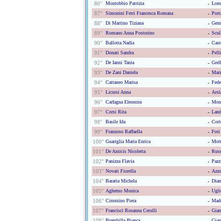
86°
Montobbio Patrizia
-
Lomb
87°
Simonini Ferri Francesca Romana
-
Port
88°
Di Martino Tiziana
-
Gemi
89°
Romano Anna Postorino
-
Scull
90°
Ballotta Nadia
-
Cast
91°
Donati Sandra
-
Pelli
92°
De Ianni Tania
-
Grel
93°
De Zani Daniela
-
Marz
94°
Cattaneo Marisa
-
Fede
95°
Licursi Anna
-
Arsl
96°
Carfagna Eleonora
-
Mona
97°
Corsi Rita
-
Land
98°
Basile Ida
-
Cort
99°
Franzoso Raffaella
-
Foti
100°
Guariglia Maria Enrica
-
Mott
101°
De Amicis Nicoletta
-
Russ
102°
Panizza Flavia
-
Pazz
103°
Novati Fiorella
-
Azzo
104°
Baratta Michela
-
Diam
105°
Aghemo Monica
-
Ugli
106°
Cimmino Piera
-
Madd
107°
Francisci Rosanna Cerulli
-
Giar
108°
Brambilla Bianca
-
Gian