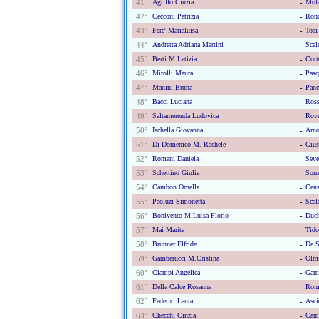
41°
Agrillo Cinzia
-
Mofa
42°
Cecconi Patrizia
-
Ronc
43°
Fere' Marialuisa
-
Tosi
44°
Andretta Adriana Martini
-
Scal
45°
Berti M.letizia
-
Cott
46°
Mirolli Maura
-
Pasq
47°
Manini Bruna
-
Panc
48°
Bacci Luciana
-
Ross
49°
Saltamerenda Ludovica
-
Rove
50°
Iachella Giovanna
-
Arno
51°
Di Domenico M. Rachele
-
Gius
52°
Romani Daniela
-
Seve
53°
Schettino Giulia
-
Sorr
54°
Cambon Ornella
-
Cens
55°
Paoluzi Simonetta
-
Scal
56°
Bonivento M.luisa Florio
-
Duch
57°
Mai Marita
-
Tido
58°
Brunner Elfride
-
De S
59°
Gamberucci M.cristina
-
Olmi
60°
Ciampi Angelica
-
Gamb
61°
Della Calce Rosanna
-
Roma
62°
Federici Laura
-
Asci
63°
Checchi Cinzia
-
Cam