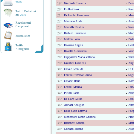
2010
19°
Giuffredi Pinuccia
-
Past
20°
Frollo Giusi
-
Rumo
Tutti i Bollettini
del
2010
21°
Di Lembo Francesca
-
Mang
22°
Manzano Alida
-
Arse
Regolamenti
Campionati
23°
Marcelli Cristina
-
Sore
24°
Barbieri Francoise
-
Stuc
Modulistica
25°
Maltoni Vera
-
Peda
26°
Dossena Angela
-
Gent
Tariffe
Alberghiere
27°
Rosella Alessandra
-
Vend
28°
Cappabava Maria Vittoria
-
Tamb
29°
Giuntini Gabriella
-
Angi
30°
Casale Leonilde
-
Di C
31°
Fantini Silvana Corino
-
Sagl
32°
Casadei Ilaria
-
Ross
33°
Levoni Marina
-
Dubo
34°
Pittori Paola
-
Zanc
35°
De Luca Giulia
-
Lamo
36°
Adriani Adalgisa
-
Anto
37°
Delle Cave Ottavia
-
Forq
38°
Mariantoni Maria Cristina
-
Picc
39°
Benedetti Sandra
-
Matt
40°
Corrado Marina
-
Asset