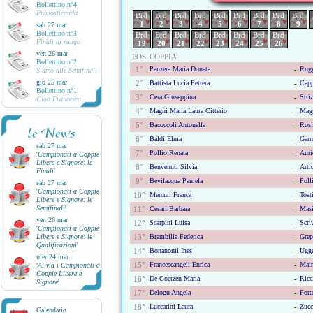
Bollettino n°4
Pronosticando
Brd
Brd
Brd
Brd
Brd
Brd
Brd
Brd
Brd
1
2
3
4
5
6
7
8
9
sab 27 mar
Bollettino n°3
Brd
Brd
Brd
Brd
Brd
Brd
Brd
Brd
Finali di rango
19
20
21
22
23
24
25
26
ven 26 mar
POS
COPPIA
Bollettino n°2
1°
Panzera Maria Donata
-
Rugg
Siamo alle Semifinali
gio 25 mar
2°
Battista Lucia Petrera
-
Capp
Bollettino n°1
3°
Cera Giuseppina
-
Stri
Ciao Francesca
4°
Magni Maria Laura Citterio
-
Magg
5°
Bacoccoli Antonella
-
Rosi
le News
6°
Baldi Elma
-
Garr
sab 27 mar
7°
Pollio Renata
-
Auri
'
Campionati a Coppie
Libere e Signore: le
8°
Benvenuti Silvia
-
Arti
Finali
'
9°
Bevilacqua Pamela
-
Poll
sab 27 mar
'
Campionati a Coppie
10°
Mercuri Franca
-
Tost
Libere e Signore: le
Semifinali
'
11°
Cesari Barbara
-
Masi
ven 26 mar
12°
Scarpini Luisa
-
Scri
'
Campionati a Coppie
Libere e Signore: le
13°
Brambilla Federica
-
Grep
Qualificazioni
'
14°
Bonanomi Ines
-
Ugge
mer 24 mar
15°
Francescangeli Enrica
-
Main
'
Al via i Campionati a
Coppie Libere e
16°
De Goetzen Maria
-
Ric
Signore
'
17°
Delogu Angela
-
Fort
18°
Luccarini Laura
-
Zucc
Calendario