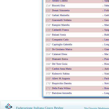
153°
Albano Claudia
-
Spag
154°
Biscotti Elsa
-
Saba
155°
Donati Simonetta
-
Folt
156°
Garbati Marinella
-
Garb
157°
Giacomelli Stefania
-
Gava
158°
Rampini Mariella
-
Marc
159°
Caldarelli Franca
-
Spig
160°
Balzani Sonia
-
Bald
161°
Comparini Carla
-
Laus
162°
Caprioglio Gabriella
-
Long
163°
De Girolamo Marica
-
Gian
164°
Calamari Elena
-
Mac 
165°
Diamanti Enrica
-
Pomp
166°
Del Torre Gioia
-
Rizz
167°
Cardini Anna Maria
-
Auti
168°
Kulenovic Sabina
-
Stas
169°
Allevi M.augusta
-
Paci
170°
Buquicchio Daniela
-
Nott
171°
Della Fazia Wilma
-
Ross
172°
Bartolone Antonella
-
Long
Federazione Italiana Gioco Bridge
Via Giorgio Washingt