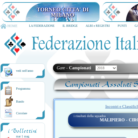
TORNEO CITTA' DI
V
MILANO
HOME
LA FEDERAZIONE
IL BRIDGE
ALBI e REGISTRI
PUNTI
G
Gare
-
Campionati
vedi nell'anno
Campionati Assoluti Sq
Programma
Bando
Incontri e Classific
Circolare
i risultati della squadra
MALIPIERO - CI
i Bollettini
mar 1 mag