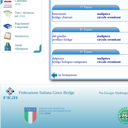
Calendario
2018
7° Turno
Tutti i Bollettini
benvenuto
malipiero
del
2018
bridge chiavari
circolo eremitani
Regolamenti
Campionati
8° Turno
del gaudio
malipiero
Modulistica
avellino bridge
circolo eremitani
Tariffe
Alberghiere
9° Turno
dalpozzo
malipiero
bridge bologna rastignano
circolo eremitani
la formazione
Federazione Italiana Gioco Bridge
Via Giorgio Washingt