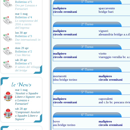
1° Turno
Bollettino n°5
Oro per Lavazza e
malipiero
spaccavento
Fornaciari
circolo eremitani
bridge bari
mar 1 mag
Bollettino n°4
Le campionesse del
2° Turno
2016 a caccia
dell'impresa
malipiero
vigneri
lun 30 apr
circolo eremitani
alessandria bridge a.s.d
Bollettino n°3
Due internazionali in
testa
3° Turno
dom 29 apr
Bollettino n°2
malipiero
viotto
Ciao Marisa
circolo eremitani
viareggio versilia br. a.
sab 28 apr
Bollettino n°1
Il sabato del villaggio
4° Turno
del bridge
mortarotti
malipiero
idea bridge torino
circolo eremitani
le News
mar 1 mag
5° Turno
'
Assoluti a Squadre
Libere e Signore: oro
malipiero
caporaletti
a Lavazza e
circolo eremitani
asd c.lo br. pescara rivi
Fornaciari
'
sab 28 apr
'
Campionati Assoluti
6° Turno
a Squadre Libere e
Signore
'
bove
malipiero
ass.bridge torino
circolo eremitani