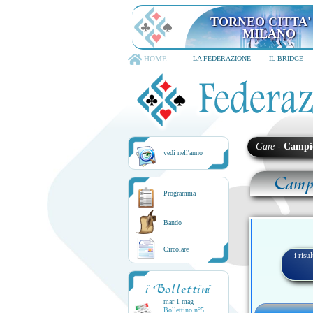
TORNEO CITTA'
MILANO
HOME
LA FEDERAZIONE
IL BRIDGE
Gare
-
Campi
vedi nell'anno
Campi
Programma
Bando
Circolare
i risu
i Bollettini
mar 1 mag
Bollettino n°5