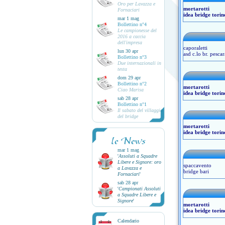
Oro per Lavazza e
mortarotti
Fornaciari
idea bridge torin
mar 1 mag
Bollettino n°4
Le campionesse del
2016 a caccia
dell'impresa
caporaletti
lun 30 apr
asd c.lo br. pescar
Bollettino n°3
Due internazionali in
testa
dom 29 apr
Bollettino n°2
mortarotti
Ciao Marisa
idea bridge torin
sab 28 apr
Bollettino n°1
Il sabato del villaggio
del bridge
mortarotti
idea bridge torin
le News
mar 1 mag
'
Assoluti a Squadre
Libere e Signore: oro
spaccavento
a Lavazza e
bridge bari
Fornaciari
'
sab 28 apr
'
Campionati Assoluti
a Squadre Libere e
Signore
'
mortarotti
idea bridge torin
Calendario