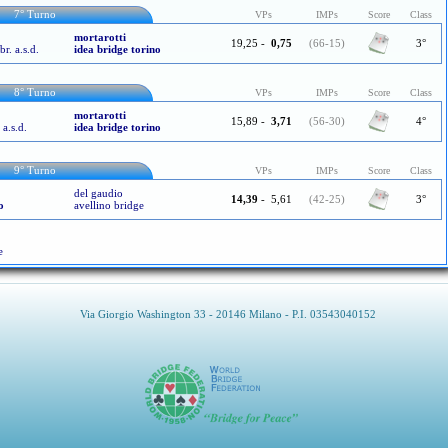
7° Turno
VPs
IMPs
Score
Class
mortarotti
19,25
-
0,75
(66-15)
3°
br. a.s.d.
idea bridge torino
8° Turno
VPs
IMPs
Score
Class
mortarotti
15,89
-
3,71
(56-30)
4°
 a.s.d.
idea bridge torino
9° Turno
VPs
IMPs
Score
Class
del gaudio
14,39
-
5,61
(42-25)
3°
o
avellino bridge
e
Via Giorgio Washington 33 - 20146 Milano - P.I. 03543040152