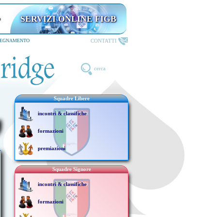
SERVIZI ONLINE FIGB
CONTATTI
SEGNAMENTO
cerca
Squadre Libere
incontri & classifiche
formazioni
premiazioni
Squadre Signore
incontri & classifiche
formazioni