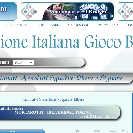
 DI
Vuoi imparare il Bridge?
ALBI e REGISTRI
PUNTI
GARE
INFORMAZIONI
COMUNICAZIONE
IN
onati
onati Assoluti Squadre Libere e Signore
Incontri e Classifiche - Squadre Libere
ltati della squadra
MORTAROTTI - IDEA BRIDGE TORINO
SERIE B Libere - GIR. E
1° Turno
VPs
IMPs
Score
Class