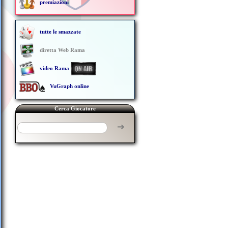
premiazioni
tutte le smazzate
diretta Web Rama
video Rama
VuGraph online
Cerca Giocatore
➔