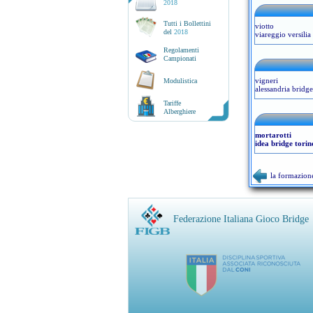
2018
Tutti i Bollettini
viotto
del
2018
viareggio versilia 
Regolamenti
Campionati
vigneri
Modulistica
alessandria bridge
Tariffe
Alberghiere
mortarotti
idea bridge torin
la formazion
Federazione Italiana Gioco Bridge