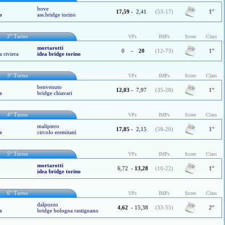
bove
17,59
-
2,41
(53-17)
1°
o
ass.bridge torino
2° Turno
VPs
IMPs
Score
Class
mortarotti
0
-
20
(12-73)
1°
a riviera
idea bridge torino
3° Turno
VPs
IMPs
Score
Class
benvenuto
12,03
-
7,97
(35-28)
1°
o
bridge chiavari
4° Turno
VPs
IMPs
Score
Class
malipiero
17,85
-
2,15
(58-20)
1°
o
circolo eremitani
5° Turno
VPs
IMPs
Score
Class
mortarotti
6,72
-
13,28
(10-22)
1°
idea bridge torino
6° Turno
VPs
IMPs
Score
Class
dalpozzo
4,62
-
15,38
(33-55)
2°
o
bridge bologna rastignano