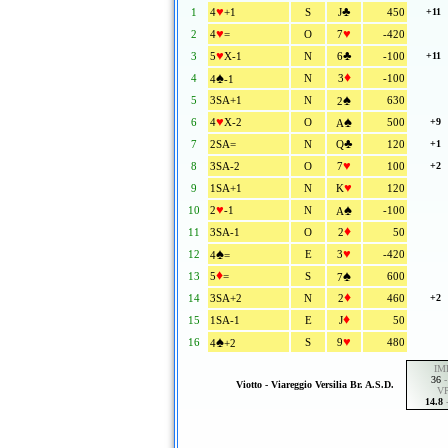
♥
♣
1
4
+1
S
J
450
+11
♥
♥
2
4
=
O
7
-420
♥
♣
3
5
X-1
N
6
-100
+11
♠
♦
4
N
3
-100
4
-1
♠
5
3SA+1
N
630
2
♥
♠
6
4
X-2
O
500
+9
A
♣
7
2SA=
N
Q
120
+1
♥
8
3SA-2
O
7
100
+2
♥
9
1SA+1
N
K
120
♥
♠
10
2
-1
N
-100
A
♦
11
3SA-1
O
2
50
♠
♥
12
E
3
-420
4
=
♦
♠
13
5
=
S
600
7
♦
14
3SA+2
N
2
460
+2
♦
15
1SA-1
E
J
50
♠
♥
16
S
9
480
4
+2
IM
36
Viotto - Viareggio Versilia Br. A.s.d.
VP
14.8