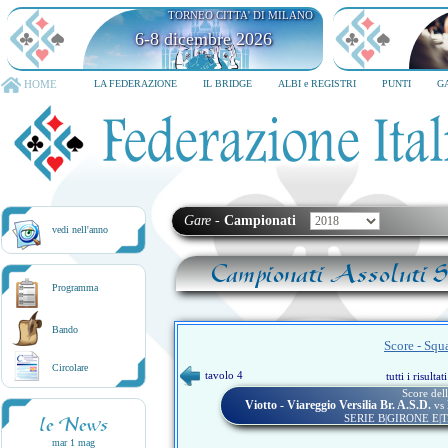
TORNEO CITTA' DI MILANO
6-8 dicembre 2026
HOME
LA FEDERAZIONE
IL BRIDGE
ALBI e REGISTRI
PUNTI
G
Gare
-
Campionati
vedi nell'anno
Campionati Assoluti Sq
Programma
Bando
Score - Squ
Circolare
tavolo 4
tutti i risulta
Score dell
Viotto - Viareggio Versilia Br. A.s.d.
vs
SERIE B|GIRONE E|
le News
mar 1 mag