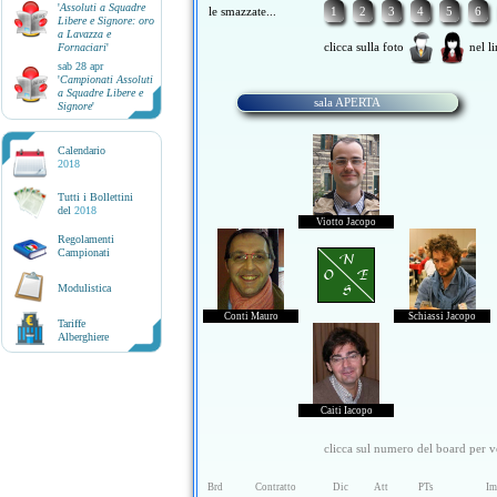
'
Assoluti a Squadre
le smazzate...
1
2
3
4
5
6
Libere e Signore: oro
a Lavazza e
clicca sulla foto
nel li
Fornaciari
'
sab 28 apr
'
Campionati Assoluti
a Squadre Libere e
sala APERTA
Signore
'
Calendario
2018
Tutti i Bollettini
del
2018
Viotto Jacopo
Regolamenti
Campionati
N
O E
Modulistica
S
Conti Mauro
Schiassi Jacopo
Tariffe
Alberghiere
Caiti Iacopo
clicca sul numero del board per ve
Brd
Contratto
Dic
Att
PTs
Im